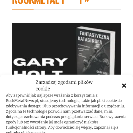
Zarządzaj zgodami plików
cookie
Aby zapewnić jak najlepsze wrażenia z korzystania z
RockMetalNews.pl, stosujemy technologie, takie jak pliki cookie do
zdobywania dostępu i/lub przechowywania informacji o urządzeniu.
Gary Holt: biografia gitarzysty dostępna w
Zgoda na te technologie pozwoli nam przetwarzać dane, m.in.
dotyczące zachowania podczas przeglądania serwisu. Brak wyrażenia
Polsce!
zgody lub też wycofanie jej może ograniczyć niektóre
funkcjonalności strony. Aby dowiedzieć się więcej, zapoznaj się z
polityką plików cookies.