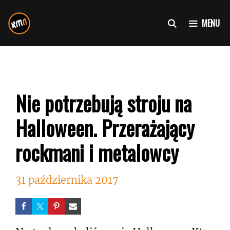
Przejdź
do
MENU
treści
Nie potrzebują stroju na
Halloween. Przerażający
rockmani i metalowcy
31 października 2017