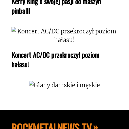
Kerry King o swojej pasji do maszyn
pinball!
Koncert AC/DC przekroczył poziom
hałasu!
ROCKMETALNEWS TV