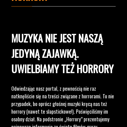
MUZYKA NIE JEST NASZĄ
JEDYNĄ ZAJAWKĄ.
UWIELBIAMY TEŻ HORRORY
Odwiedzając nasz portal, z pewnością nie raz
natknęliście się na treści związane z horrorami. To nie
przypadek, bo oprócz głośnej muzyki kręcą nas też
horrory (nawet te slapstickowe!). Poświęciliśmy im
osobny dział. Na podstronie „Horrory” prezentujemy
najnowsze informacje ze świata filmów grozy,