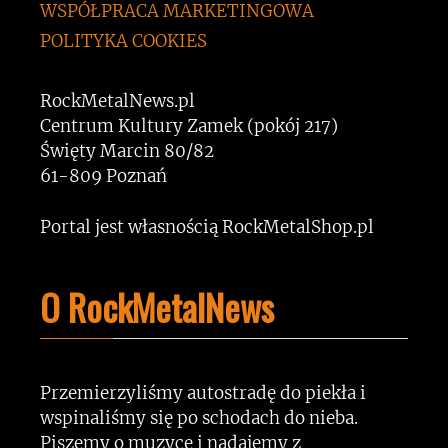
WSPÓŁPRACA MARKETINGOWA
POLITYKA COOKIES
RockMetalNews.pl
Centrum Kultury Zamek (pokój 217)
Święty Marcin 80/82
61-809 Poznań
Portal jest własnością RockMetalShop.pl
O RockMetalNews
Przemierzyliśmy autostradę do piekła i
wspinaliśmy się po schodach do nieba.
Piszemy o muzyce i nadajemy z