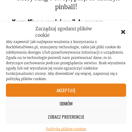
Kerry King o swojej pasji do maszyn
Zarządzaj zgodami plików
pinball!
cookie
Aby zapewnić jak najlepsze wrażenia z korzystania z
RockMetalNews.pl, stosujemy technologie, takie jak pliki cookie do
zdobywania dostępu i/lub przechowywania informacji o urządzeniu.
Zgoda na te technologie pozwoli nam przetwarzać dane, m.in.
dotyczące zachowania podczas przeglądania serwisu. Brak wyrażenia
zgody lub też wycofanie jej może ograniczyć niektóre
funkcjonalności strony. Aby dowiedzieć się więcej, zapoznaj się z
Koncert AC/DC przekroczył poziom
polityką plików cookies.
hałasu!
AKCEPTUJĘ
ODMÓW
ZOBACZ PREFERENCJE
Polityka plików cookies