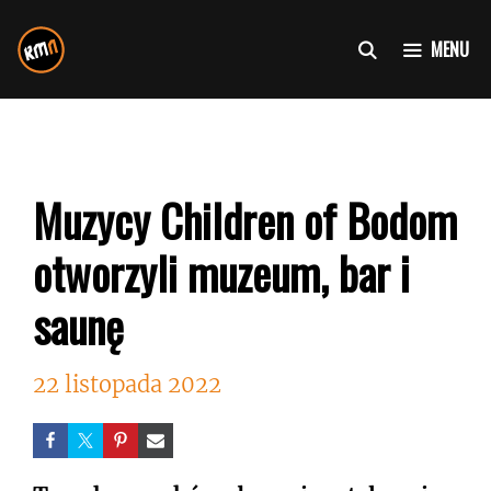
Przejdź
do
MENU
treści
Muzycy Children of Bodom
otworzyli muzeum, bar i
saunę
22 listopada 2022