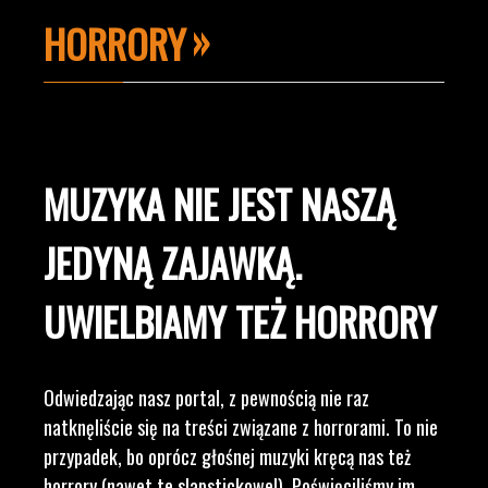
HORRORY
MUZYKA NIE JEST NASZĄ
JEDYNĄ ZAJAWKĄ.
UWIELBIAMY TEŻ HORRORY
Odwiedzając nasz portal, z pewnością nie raz
natknęliście się na treści związane z horrorami. To nie
przypadek, bo oprócz głośnej muzyki kręcą nas też
horrory (nawet te slapstickowe!). Poświęciliśmy im