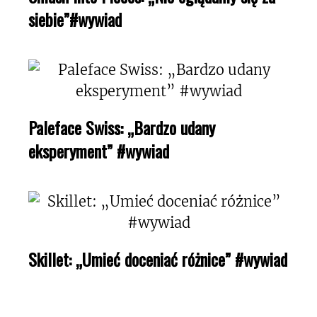
siebie”#wywiad
Paleface Swiss: „Bardzo udany
eksperyment” #wywiad
Skillet: „Umieć doceniać różnice” #wywiad