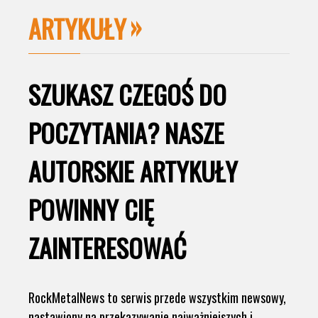
ARTYKUŁY
SZUKASZ CZEGOŚ DO
POCZYTANIA? NASZE
AUTORSKIE ARTYKUŁY
POWINNY CIĘ
ZAINTERESOWAĆ
RockMetalNews to serwis przede wszystkim newsowy,
nastawiony na przekazywanie najważniejszych i