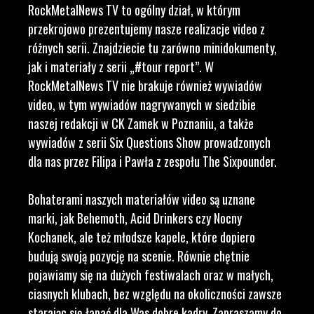
RockMetalNews TV to ogólny dział, w którym
przekrojowo prezentujemy nasze realizacje video z
różnych serii. Znajdziecie tu zarówno minidokumenty,
jak i materiały z serii „#tour report”. W
RockMetalNews TV nie brakuje również wywiadów
video, w tym wywiadów nagrywanych w siedzibie
naszej redakcji w CK Zamek w Poznaniu, a także
wywiadów z serii Six Questions Show prowadzonych
dla nas przez Filipa i Pawła z zespołu The Sixpounder.
Bohaterami naszych materiałów video są uznane
marki, jak Behemoth, Acid Drinkers czy Nocny
Kochanek, ale też młodsze kapele, które dopiero
budują swoją pozycję na scenie. Równie chętnie
pojawiamy się na dużych festiwalach oraz w małych,
ciasnych klubach, bez względu na okoliczności zawsze
starając się łapać dla Was dobre kadry. Zapraszamy do