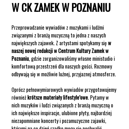
W CK ZAMEK W POZNANIU
Przeprowadzanie wywiadów z muzykami i ludźmi
związanymi z branżą muzyczną to jedna z naszych
największych zajawek. Z artystami spotykamy się
w
naszej nowej redakcji w Centrum Kultury Zamek w
Poznaniu
, gdzie zorganizowaliśmy własne ministudio i
komfortową przestrzeń dla naszych gości. Rozmowy
odbywają się w możliwie luźnej, przyjaznej atmosferze.
Oprócz pełnowymiarowych wywiadów przygotowujemy
również
krótsze materiały lifestyle’owe
. Pytamy w
nich muzyków i ludzi związanych z branżą muzyczną o
ich największe inspiracje, ulubione płyty, najbardziej
niezapomniane koncerty i pozamuzyczne zajawki,
którymi na co dzień rzadko mogą się pochwalić.