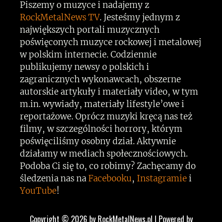
Piszemy o muzyce i nadajemy z
RockMetalNews TV
. Jesteśmy jednym z
największych portali muzycznych
poświęconych muzyce rockowej i metalowej
w polskim internecie. Codziennie
publikujemy newsy o polskich i
zagranicznych wykonawcach, obszerne
autorskie artykuły i materiały video, w tym
m.in. wywiady, materiały lifestyle’owe i
reportażowe. Oprócz muzyki kręcą nas też
filmy, w szczególności horrory, którym
poświęciliśmy osobny dział. Aktywnie
działamy w mediach społecznościowych.
Podoba Ci się to, co robimy? Zachęcamy do
śledzenia nas na
Facebooku
,
Instagramie
i
YouTube
!
Copyright © 2026 by RockMetalNews.pl | Powered by