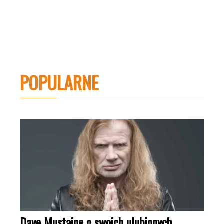
POPULARNE
Dave Mustaine o swoich ulubionych