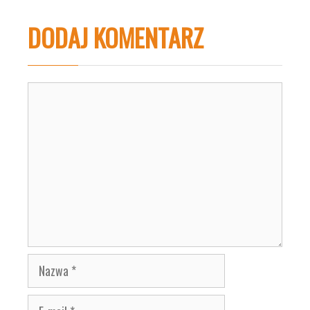
DODAJ KOMENTARZ
Komentarz
Nazwa
E-