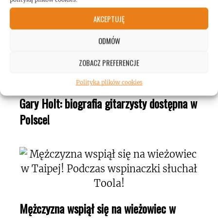
ROCKMETAL F***T
AKCEPTUJĘ
ODMÓW
ZOBACZ PREFERENCJE
Polityka plików cookies
Gary Holt: biografia gitarzysty dostępna w
Polsce!
Mężczyzna wspiął się na wieżowiec w