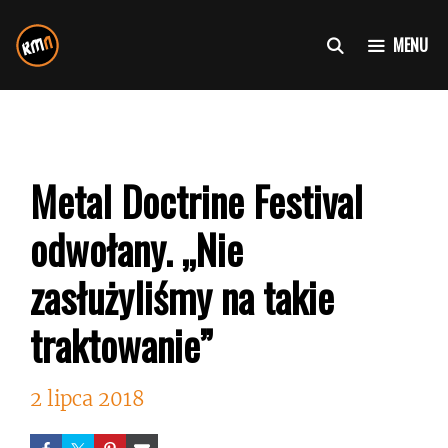
Przejdź
do
MENU
treści
Metal Doctrine Festival
odwołany. „Nie
zasłużyliśmy na takie
traktowanie”
2 lipca 2018