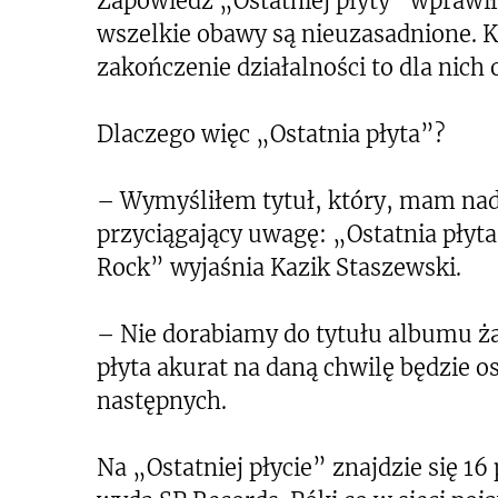
Zapowiedź „Ostatniej płyty” wprawił
wszelkie obawy są nieuzasadnione. Ka
zakończenie działalności to dla nich
Dlaczego więc „Ostatnia płyta”?
– Wymyśliłem tytuł, który, mam nadz
przyciągający uwagę: „Ostatnia pł
Rock” wyjaśnia Kazik Staszewski.
– Nie dorabiamy do tytułu albumu żad
płyta akurat na daną chwilę będzie os
następnych.
Na „Ostatniej płycie” znajdzie się 