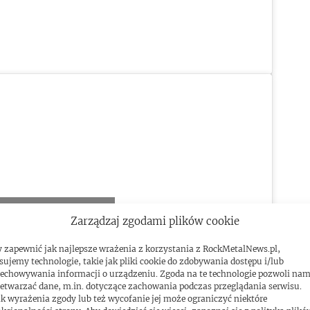
ować marketing pliki cookies i
Zarządzaj zgodami plików cookie
yć tę treść
 zapewnić jak najlepsze wrażenia z korzystania z RockMetalNews.pl,
sujemy technologie, takie jak pliki cookie do zdobywania dostępu i/lub
echowywania informacji o urządzeniu. Zgoda na te technologie pozwoli na
etwarzać dane, m.in. dotyczące zachowania podczas przeglądania serwisu.
k wyrażenia zgody lub też wycofanie jej może ograniczyć niektóre