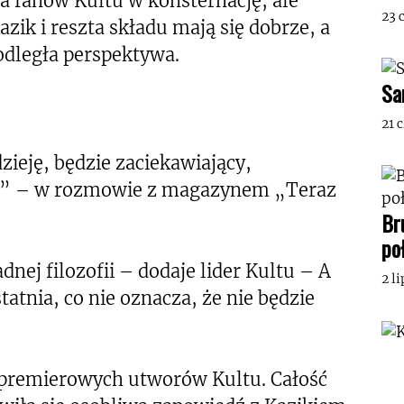
a fanów Kultu w konsternację, ale
23 
zik i reszta składu mają się dobrze, a
 odległa perspektywa.
Sa
21 
ieję, będzie zaciekawiający,
yta” – w rozmowie z magazynem „Teraz
Br
po
nej filozofii – dodaje lider Kultu – A
2 l
tatnia, co nie oznacza, że nie będzie
16 premierowych utworów Kultu. Całość