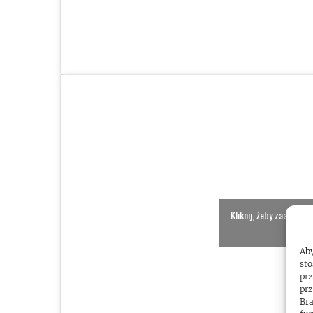
Kliknij, żeby zaakcept
włącz
Aby
sto
prz
prz
Bra