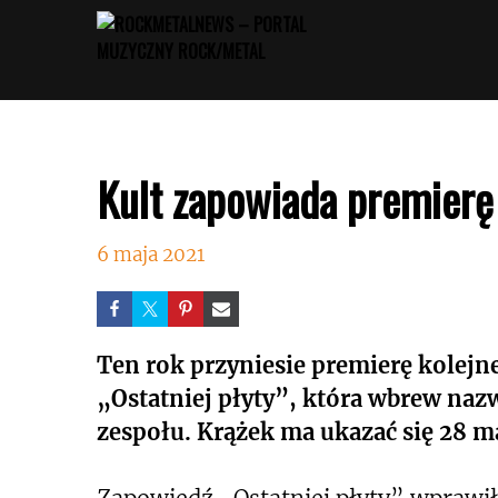
Przejdź
do
treści
Kult zapowiada premierę 
6 maja 2021
Ten rok przyniesie premierę kolejn
„Ostatniej płyty”, która wbrew na
zespołu. Krążek ma ukazać się 28 m