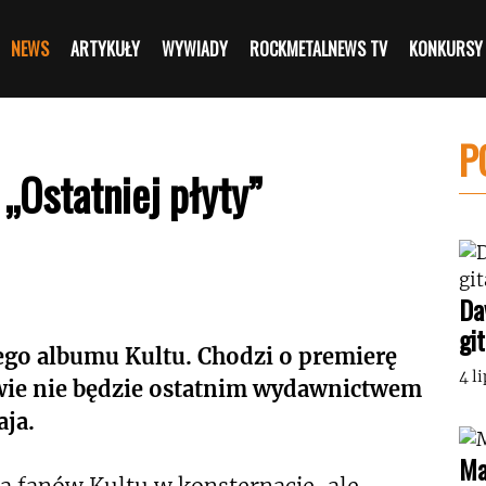
NEWS
ARTYKUŁY
WYWIADY
ROCKMETALNEWS TV
KONKURSY
P
„Ostatniej płyty”
Da
gi
ego albumu Kultu. Chodzi o premierę
4 l
zwie nie będzie ostatnim wydawnictwem
aja.
Ma