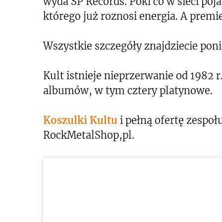
wyda SP Records. Póki co w sieci poj
którego już roznosi energia. A premi
Wszystkie szczegóły znajdziecie poni
Kult istnieje nieprzerwanie od 1982 r
albumów, w tym cztery platynowe.
Koszulki Kultu
i pełną ofertę zespoł
RockMetalShop,pl.