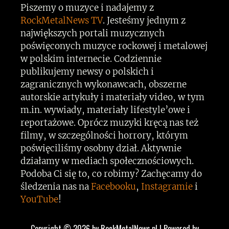
Piszemy o muzyce i nadajemy z
RockMetalNews TV
. Jesteśmy jednym z
największych portali muzycznych
poświęconych muzyce rockowej i metalowej
w polskim internecie. Codziennie
publikujemy newsy o polskich i
zagranicznych wykonawcach, obszerne
autorskie artykuły i materiały video, w tym
m.in. wywiady, materiały lifestyle’owe i
reportażowe. Oprócz muzyki kręcą nas też
filmy, w szczególności horrory, którym
poświęciliśmy osobny dział. Aktywnie
działamy w mediach społecznościowych.
Podoba Ci się to, co robimy? Zachęcamy do
śledzenia nas na
Facebooku
,
Instagramie
i
YouTube
!
Copyright © 2026 by RockMetalNews.pl | Powered by