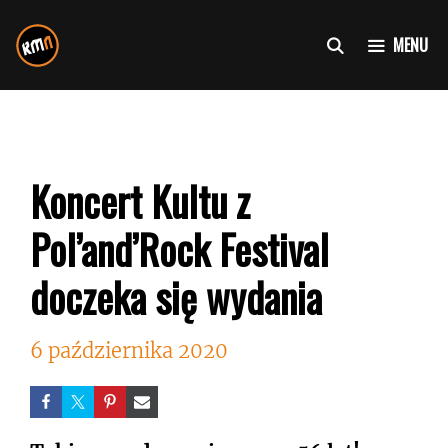
Przejdź
do
MENU
treści
Koncert Kultu z
Pol’and’Rock Festival
doczeka się wydania
6 października 2020