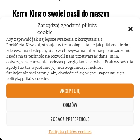
Kerry King o swojej pasji do maszyn
pinball!
Zarządzaj zgodami plików
cookie
Aby zapewnić jak najlepsze wrażenia z korzystania z
RockMetalNews.pl, stosujemy technologie, takie jak pliki cookie do
zdobywania dostępu i/lub przechowywania informacji o urządzeniu.
Zgoda na te technologie pozwoli nam przetwarzać dane, m.in.
dotyczące zachowania podczas przeglądania serwisu. Brak wyrażenia
zgody lub też wycofanie jej może ograniczyć niektóre
Koncert AC/DC przekroczył poziom
funkcjonalności strony. Aby dowiedzieć się więcej, zapoznaj się z
polityką plików cookies.
hałasu!
AKCEPTUJĘ
ODMÓW
ZOBACZ PREFERENCJE
Polityka plików cookies