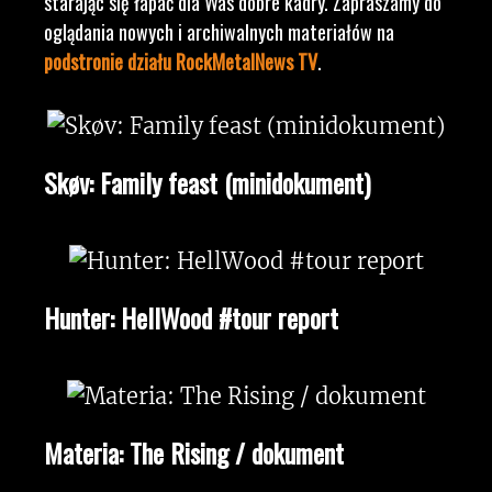
starając się łapać dla Was dobre kadry. Zapraszamy do
oglądania nowych i archiwalnych materiałów na
podstronie działu RockMetalNews TV
.
Skøv: Family feast (minidokument)
Hunter: HellWood #tour report
Materia: The Rising / dokument