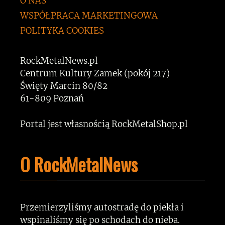
O NAS
WSPÓŁPRACA MARKETINGOWA
POLITYKA COOKIES
RockMetalNews.pl
Centrum Kultury Zamek (pokój 217)
Święty Marcin 80/82
61-809 Poznań
Portal jest własnością RockMetalShop.pl
O RockMetalNews
Przemierzyliśmy autostradę do piekła i
wspinaliśmy się po schodach do nieba.