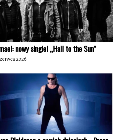
mael: nowy singiel „Hail to the Sun”
czerwca 2026