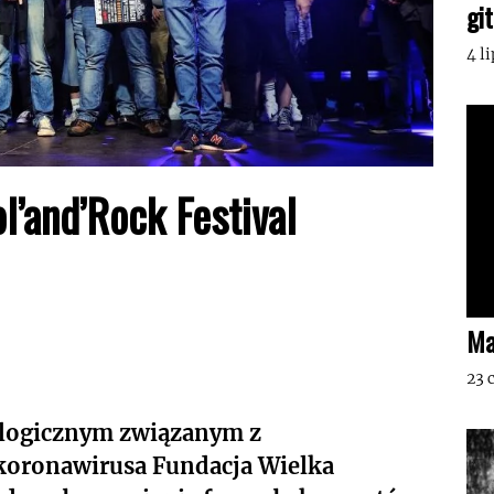
gi
4 l
l’and’Rock Festival
Ma
23 
ologicznym związanym z
 koronawirusa Fundacja Wielka