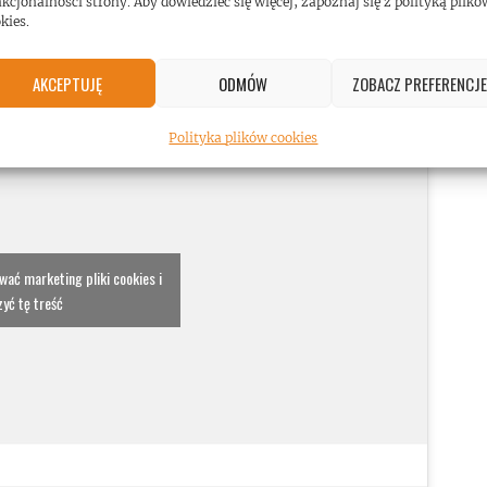
kcjonalności strony. Aby dowiedzieć się więcej, zapoznaj się z polityką plikó
kies.
AKCEPTUJĘ
ODMÓW
ZOBACZ PREFERENCJE
Polityka plików cookies
ować marketing pliki cookies i
yć tę treść