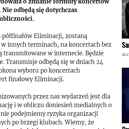
ydowała o zmianie formuły koncertów
. Nie odbędą się dotychczas
ubliczności.
o półfinałów Eliminacji, zostaną
Sa
y w innych terminach, na koncertach bez
ą transmitowane w internecie. Będzie
21 
e. Transmisje odbędą się w dniach 24
 dokona wyboru po koncertach
rt finałowy Eliminacji.
izowanych przez nas wydarzeń jest dla
ację i w obliczu doniesień medialnych o
 nie podejmiemy ryzyka organizacji
ch po brzegi klubach. Wiemy, że