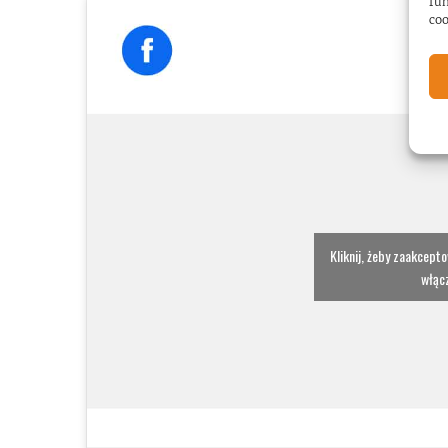
fun
coo
Kliknij, żeby zaakcept
włącz