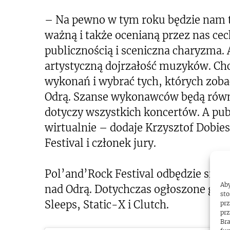
– Na pewno w tym roku będzie nam t
ważną i także ocenianą przez nas cech
publicznością i sceniczna charyzma. 
artystyczną dojrzałość muzyków. Chc
wykonań i wybrać tych, których zob
Odrą. Szanse wykonawców będą równ
dotyczy wszystkich koncertów. A pub
wirtualnie – dodaje Krzysztof Dobie
Festival i członek jury.
Pol’and’Rock Festival odbędzie się mi
Aby
nad Odrą. Dotychczas ogłoszone gwiaz
sto
Sleeps, Static-X i Clutch.
prz
prz
Bra