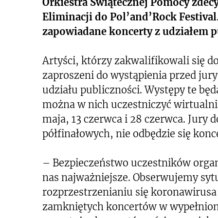
Orkiestra Świątecznej Pomocy zdec
Eliminacji do Pol’and’Rock Festival
zapowiadane koncerty z udziałem p
Artyści, którzy zakwalifikowali się d
zaproszeni do wystąpienia przed jur
udziału publiczności. Występy te będ
można w nich uczestniczyć wirtualni
maja, 13 czerwca i 28 czerwca. Jury
półfinałowych, nie odbędzie się konce
– Bezpieczeństwo uczestników organ
nas najważniejsze. Obserwujemy sytu
rozprzestrzenianiu się koronawirusa
zamkniętych koncertów w wypełniony