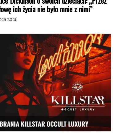
uce Dickinson o swoich dzieciach: „Przez
łowę ich życia nie było mnie z nimi”
ipca 2026