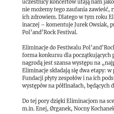
uczestnicy koncertów ufają nam jak
nie możemy tego zaufania zawieść, 
ich zdrowiem. Dlatego w tym roku E
inaczej – komentuje Jurek Owsiak, p
Pol’and’Rock Festival.
Eliminacje do Festiwalu Pol’and’Rock
forma konkursu dla początkujących
nagrodą jest szansa występu na „naj
Eliminacje składają się dwa etapy: w
Fundacji płyty zespołów i na ich pods
występów na półfinałach, będących d
Do tej pory dzięki Eliminacjom na sc
m.in. Enej, Ørganek, Nocny Kochanek 