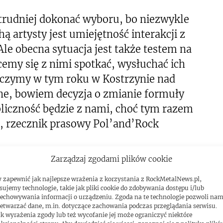
rudniej dokonać wyboru, bo niezwykle
ą artysty jest umiejętność interakcji z
Ale obecna sytuacja jest także testem na
emy się z nimi spotkać, wysłuchać ich
aczymy w tym roku w Kostrzynie nad
e, bowiem decyzja o zmianie formuły
liczność będzie z nami, choć tym razem
s, rzecznik prasowy Pol’and’Rock
Zarządzaj zgodami plików cookie
ędzy 30 lipca a 1 sierpnia w Kostrzynie
 zapewnić jak najlepsze wrażenia z korzystania z RockMetalNews.pl,
dy imprezy to m.in. Jinjer, While She
sujemy technologie, takie jak pliki cookie do zdobywania dostępu i/lub
echowywania informacji o urządzeniu. Zgoda na te technologie pozwoli na
etwarzać dane, m.in. dotyczące zachowania podczas przeglądania serwisu.
k wyrażenia zgody lub też wycofanie jej może ograniczyć niektóre