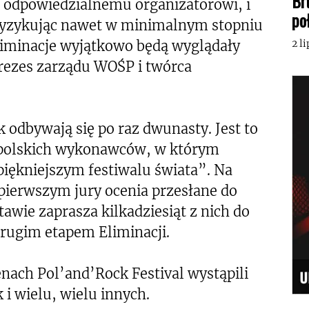
Br
o odpowiedzialnemu organizatorowi, i
po
ryzykując nawet w minimalnym stopniu
liminacje wyjątkowo będą wyglądały
2 l
rezes zarządu WOŚP i twórca
 odbywają się po raz dwunasty. Jest to
 polskich wykonawców, w którym
piękniejszym festiwalu świata”. Na
 pierwszym jury ocenia przesłane do
tawie zaprasza kilkadziesiąt z nich do
rugim etapem Eliminacji.
enach Pol’and’Rock Festival wystąpili
i wielu, wielu innych.