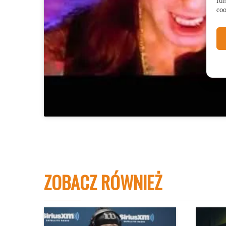
fun
coo
ZOBACZ RÓWNIEŻ