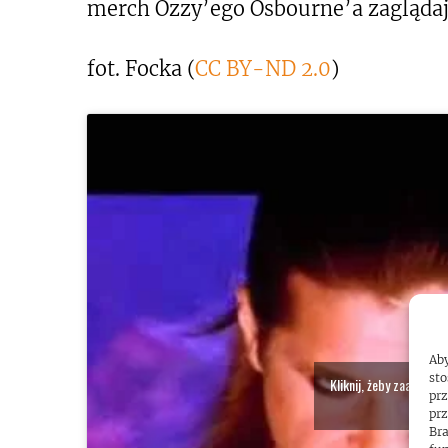
merch Ozzy’ego Osbourne’a zaglądajc
fot. Focka (
CC BY-ND 2.0
)
Aby
sto
Kliknij, żeby zaakcept
prz
włącz
prz
Bra