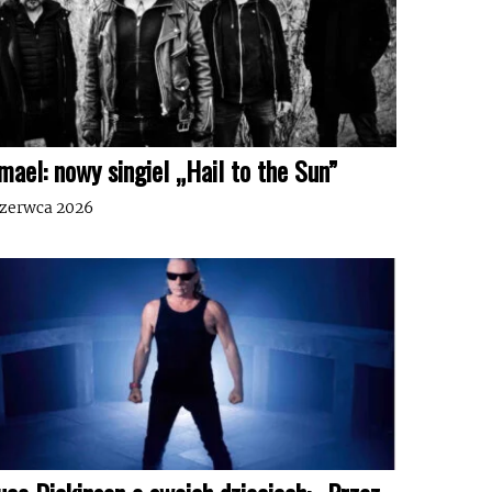
mael: nowy singiel „Hail to the Sun”
czerwca 2026