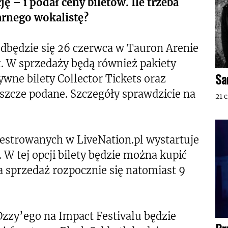
ę – i podał ceny biletów. Ile trzeba
arnego wokalistę?
 odbędzie się 26 czerwca w Tauron Arenie
ł. W sprzedaży będą również pakiety
Sa
zywne bilety Collector Tickets oraz
eszcze podane. Szczegóły sprawdzicie na
21 
jestrowanych w LiveNation.pl wystartuje
. W tej opcji bilety będzie można kupić
a sprzedaż rozpocznie się natomiast 9
Ozzy’ego na Impact Festivalu będzie