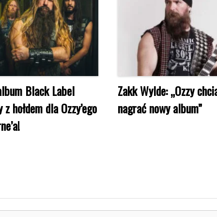
lbum Black Label
Zakk Wylde: „Ozzy chci
y z hołdem dla Ozzy’ego
nagrać nowy album”
ne’a!