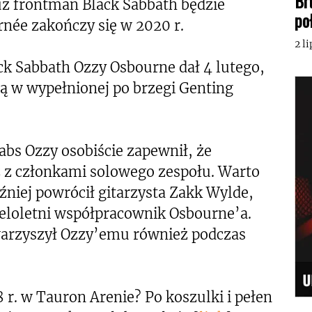
Br
już frontman Black Sabbath będzie
po
rnée zakończy się w 2020 r.
2 l
ck Sabbath Ozzy Osbourne dał 4 lutego,
ną w wypełnionej po brzegi Genting
abs Ozzy osobiście zapewnił, że
ż z członkami solowego zespołu. Warto
źniej powrócił gitarzysta Zakk Wylde,
wieloletni współpracownik Osbourne’a.
warzyszył Ozzy’emu również podczas
 r. w Tauron Arenie? Po koszulki i pełen