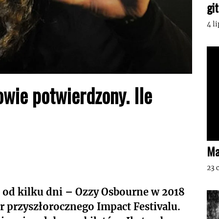
gi
4 l
wie potwierdzony. Ile
Ma
23 
ż od kilku dni – Ozzy Osbourne w 2018
r przyszłorocznego Impact Festivalu.