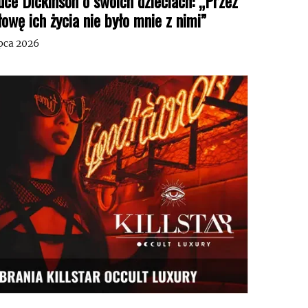
uce Dickinson o swoich dzieciach: „Przez
łowę ich życia nie było mnie z nimi”
ipca 2026