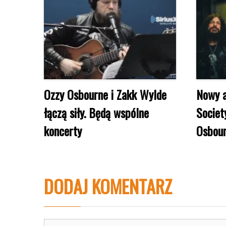
Ozzy Osbourne i Zakk Wylde
Nowy a
łączą siły. Będą wspólne
Societ
koncerty
Osbour
DODAJ KOMENTARZ
Komentarz