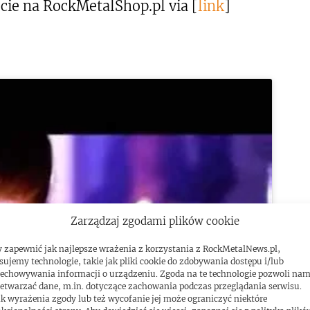
ie na RockMetalShop.pl via [
link
]
Zarządzaj zgodami plików cookie
 zapewnić jak najlepsze wrażenia z korzystania z RockMetalNews.pl,
sujemy technologie, takie jak pliki cookie do zdobywania dostępu i/lub
ować marketing pliki cookies i
echowywania informacji o urządzeniu. Zgoda na te technologie pozwoli na
yć tę treść
etwarzać dane, m.in. dotyczące zachowania podczas przeglądania serwisu.
k wyrażenia zgody lub też wycofanie jej może ograniczyć niektóre