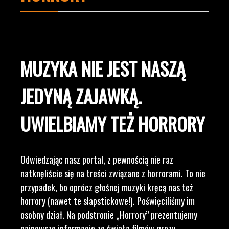
MUZYKA NIE JEST NASZĄ
JEDYNĄ ZAJAWKĄ.
UWIELBIAMY TEŻ HORRORY
Odwiedzając nasz portal, z pewnością nie raz
natknęliście się na treści związane z horrorami. To nie
przypadek, bo oprócz głośnej muzyki kręcą nas też
horrory (nawet te slapstickowe!). Poświęciliśmy im
osobny dział. Na podstronie „Horrory” prezentujemy
najnowsze informacje ze świata filmów grozy,