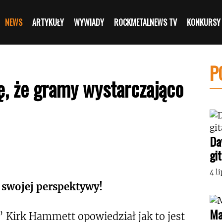
NEWS
ARTYKUŁY
WYWIADY
ROCKMETALNEWS TV
KONKURSY
P
ę, że gramy wystarczająco
Da
gi
4 l
e swojej perspektywy!
Ma
 Kirk Hammett opowiedział jak to jest