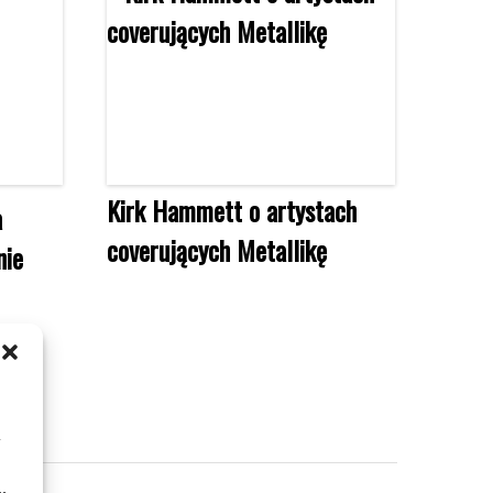
Kirk Hammett o artystach
a
coverujących Metallikę
nie
m