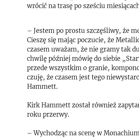
wrócić na trasę po sześciu miesiącac
– Jestem po prostu szczęśliwy, że m
Cieszę się mając poczucie, że Metalli
czasem uważam, że nie gramy tak duż
chwilę później mówię do siebie „Sta
przede wszystkim o granie, kompono
czuję, że czasem jest tego niewysta
Hammett.
Kirk Hammett został również zapytany
roku przerwy.
– Wychodząc na scenę w Monachium w