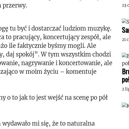
h przerwy.
23 
Sa
ogę tu być i dostarczać ludziom muzykę.
ca to pracujący, koncertujący zespół, ale
21 
o ile faktycznie byśmy mogli. Ale
ry, daj spokój”. W tym wszystkim chodzi
wanie, nagrywanie i koncertowanie, ale
Br
rczająco w moim życiu – komentuje
po
2 l
 o to jak to jest wejść na scenę po pół
ydawało mi się, że to naturalna