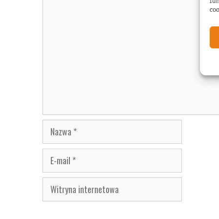
fun
Komentarz
coo
Nazwa
E-
mail
Witryna
internetowa