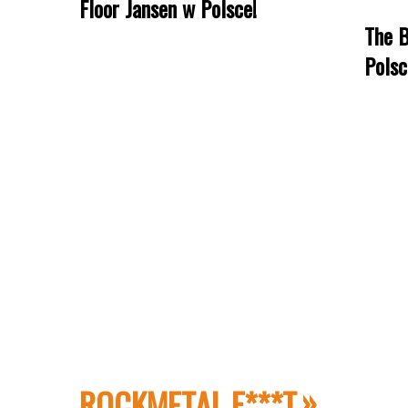
Floor Jansen w Polsce!
The B
Polsc
ROCKMETAL F***T