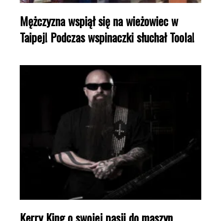
Mężczyzna wspiął się na wieżowiec w
Taipej! Podczas wspinaczki słuchał Toola!
Kerry King o swojej pasji do maszyn