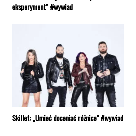
eksperyment” #wywiad
Skillet: „Umieć doceniać różnice” #wywiad