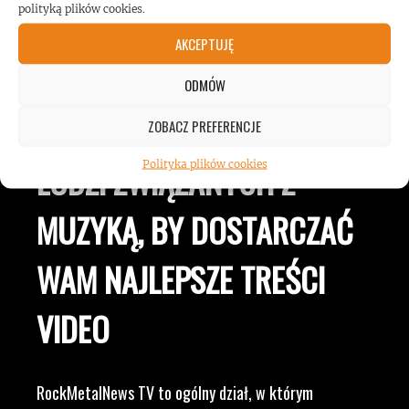
polityką plików cookies.
AKCEPTUJĘ
JESTEŚMY BLISKO
ODMÓW
ZESPOŁÓW, KONCERTÓW I
ZOBACZ PREFERENCJE
Polityka plików cookies
LUDZI ZWIĄZANYCH Z
MUZYKĄ, BY DOSTARCZAĆ
WAM NAJLEPSZE TREŚCI
VIDEO
RockMetalNews TV to ogólny dział, w którym