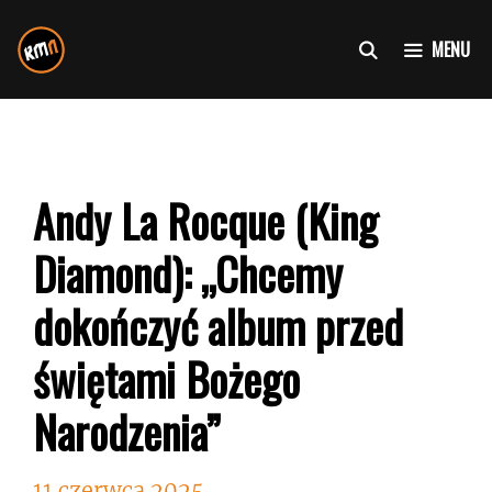
Przejdź
do
MENU
treści
Andy La Rocque (King
Diamond): „Chcemy
dokończyć album przed
świętami Bożego
Narodzenia”
11 czerwca 2025