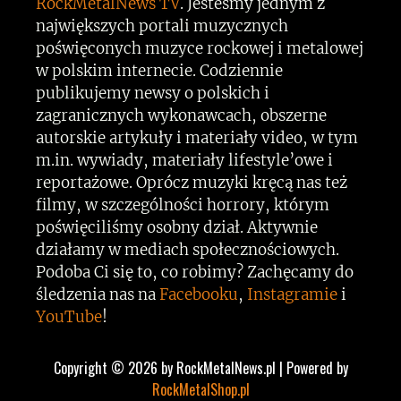
RockMetalNews TV
. Jesteśmy jednym z
największych portali muzycznych
poświęconych muzyce rockowej i metalowej
w polskim internecie. Codziennie
publikujemy newsy o polskich i
zagranicznych wykonawcach, obszerne
autorskie artykuły i materiały video, w tym
m.in. wywiady, materiały lifestyle’owe i
reportażowe. Oprócz muzyki kręcą nas też
filmy, w szczególności horrory, którym
poświęciliśmy osobny dział. Aktywnie
działamy w mediach społecznościowych.
Podoba Ci się to, co robimy? Zachęcamy do
śledzenia nas na
Facebooku
,
Instagramie
i
YouTube
!
Copyright © 2026 by RockMetalNews.pl | Powered by
RockMetalShop.pl