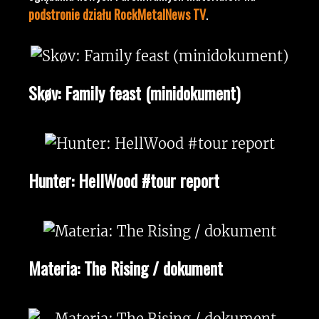
podstronie działu RockMetalNews TV
.
Skøv: Family feast (minidokument)
Hunter: HellWood #tour report
Materia: The Rising / dokument