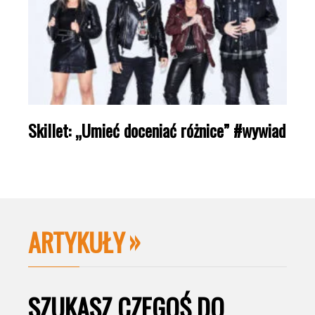
Skillet: „Umieć doceniać różnice” #wywiad
ARTYKUŁY
SZUKASZ CZEGOŚ DO