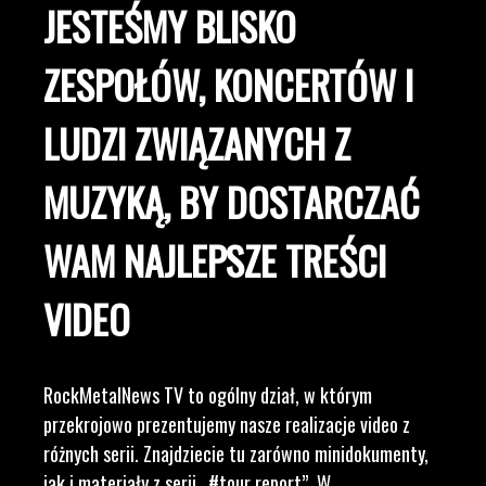
JESTEŚMY BLISKO
ZESPOŁÓW, KONCERTÓW I
LUDZI ZWIĄZANYCH Z
MUZYKĄ, BY DOSTARCZAĆ
WAM NAJLEPSZE TREŚCI
VIDEO
RockMetalNews TV to ogólny dział, w którym
przekrojowo prezentujemy nasze realizacje video z
różnych serii. Znajdziecie tu zarówno minidokumenty,
jak i materiały z serii „#tour report”. W