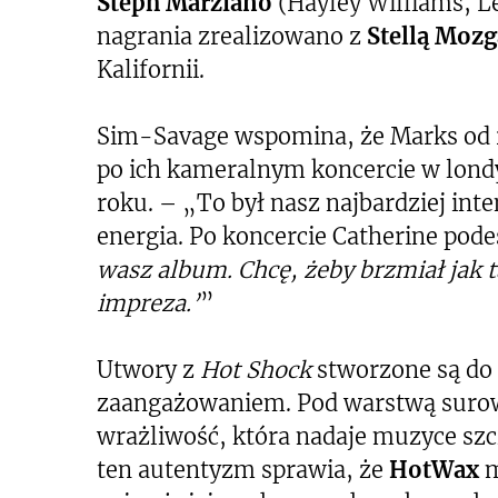
Steph Marziano
(Hayley Williams, L
nagrania zrealizowano z
Stellą Moz
Kalifornii.
Sim-Savage wspomina, że Marks od r
po ich kameralnym koncercie w lond
roku. – „To był nasz najbardziej int
energia. Po koncercie Catherine pode
wasz album. Chcę, żeby brzmiał jak 
impreza.’
”
Utwory z
Hot Shock
stworzone są do 
zaangażowaniem. Pod warstwą surowej
wrażliwość, która nadaje muzyce szc
ten autentyzm sprawia, że
HotWax
m