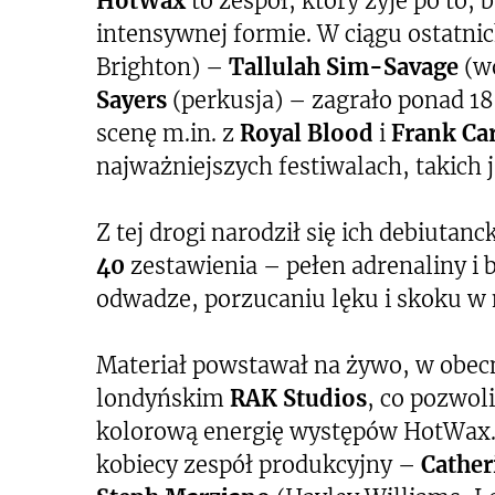
HotWax
to zespół, który żyje po to, 
intensywnej formie. W ciągu ostatnic
Brighton) –
Tallulah Sim-Savage
(wo
Sayers
(perkusja) – zagrało ponad 18
scenę m.in. z
Royal Blood
i
Frank Ca
najważniejszych festiwalach, takich 
Z tej drogi narodził się ich debiutan
40
zestawienia – pełen adrenaliny
odwadze, porzucaniu lęku i skoku w 
Materiał powstawał na żywo, w obec
londyńskim
RAK Studios
, co pozwol
kolorową energię występów HotWax.
kobiecy zespół produkcyjny –
Cather