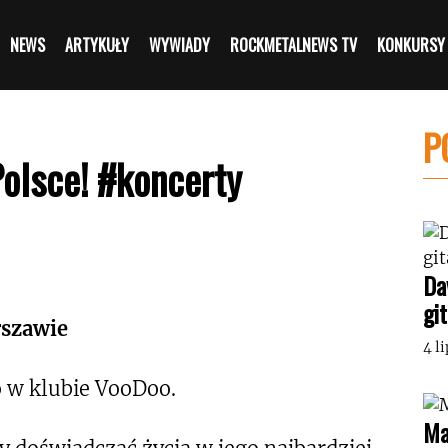
NEWS
ARTYKUŁY
WYWIADY
ROCKMETALNEWS TV
KONKURSY
P
olsce! #koncerty
Da
gi
rszawie
4 l
go w klubie VooDoo.
Ma