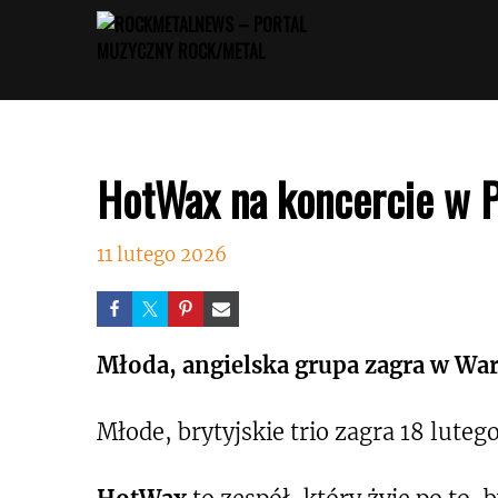
Przejdź
do
treści
HotWax na koncercie w P
11 lutego 2026
Młoda, angielska grupa zagra w Wa
Młode, brytyjskie trio zagra 18 lute