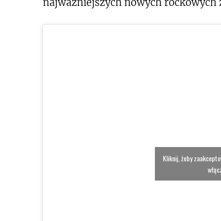
najważniejszych nowych rockowych ze
Kliknij, żeby zaakcept
włącz