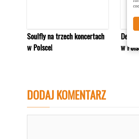
fun
coo
Soulfly na trzech koncertach
Devin 
w Polsce!
w Pols
DODAJ KOMENTARZ
Komentarz