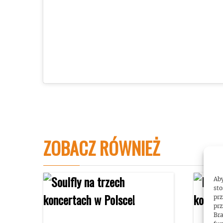
ZOBACZ RÓWNIEŻ
Aby
sto
prz
prz
Bra