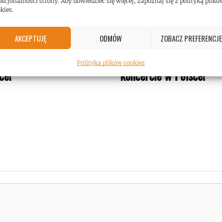
kcjonalności strony. Aby dowiedzieć się więcej, zapoznaj się z polityką plikó
kies.
AKCEPTUJĘ
ODMÓW
ZOBACZ PREFERENCJE
Townsend na koncercie
Five Finger Death Punc
Polityka plików cookies
ce!
koncercie w Polsce!