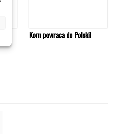
w
h na
Korn powraca do Polski!