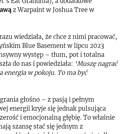
et’s Eat Grandma), a dodatkowe
gawą
z Warpaint w Joshua Tree w
azu wiedziała, że chce z nimi pracować,
yńskim Blue Basement w lipcu 2023
ensywny występ – tłum, pot i totalna
szła do nas i powiedziała:
‘Muszę nagrać
ta energia w pokoju. To ma być
grania głośno – z pasją i pełnym
 energii kryje się jednak pulsująca
zerość i emocjonalną głębię. To właśnie
ają szansę stać się jednym z