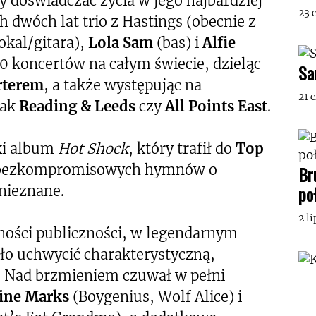
by doświadczać życia w jego najbardziej
23 
h dwóch lat trio z Hastings (obecnie z
kal/gitara),
Lola Sam
(bas) i
Alfie
0 koncertów na całym świecie, dzieląc
Sa
rterem
, a także występując na
21 
jak
Reading & Leeds
czy
All Points East
.
cki album
Hot Shock
, który trafił do
Top
 i bezkompromisowych hymnów o
Br
po
nieznane.
2 l
ności publiczności, w legendarnym
iło uchwycić charakterystyczną,
 Nad brzmieniem czuwał w pełni
ine Marks
(Boygenius, Wolf Alice) i