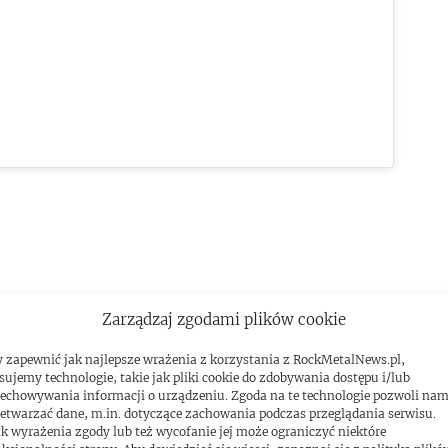
Zarządzaj zgodami plików cookie
 zapewnić jak najlepsze wrażenia z korzystania z RockMetalNews.pl,
sujemy technologie, takie jak pliki cookie do zdobywania dostępu i/lub
echowywania informacji o urządzeniu. Zgoda na te technologie pozwoli na
etwarzać dane, m.in. dotyczące zachowania podczas przeglądania serwisu.
k wyrażenia zgody lub też wycofanie jej może ograniczyć niektóre