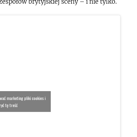
społów brytyjskiej sceny – i nie tylko.
ować marketing pliki cookies i
yć tę treść