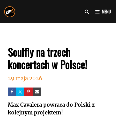
Przejdź
do
MENU
treści
Soulfly na trzech
koncertach w Polsce!
29 maja 2026
Max Cavalera powraca do Polski z
kolejnym projektem!