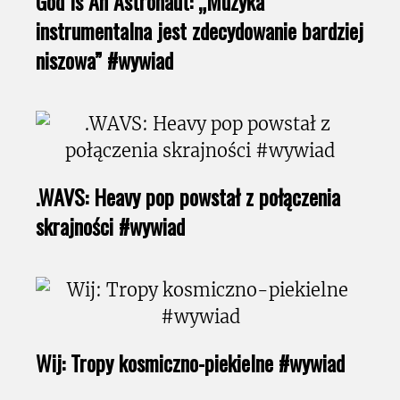
God Is An Astronaut: „Muzyka
instrumentalna jest zdecydowanie bardziej
niszowa” #wywiad
.WAVS: Heavy pop powstał z połączenia
skrajności #wywiad
Wij: Tropy kosmiczno-piekielne #wywiad