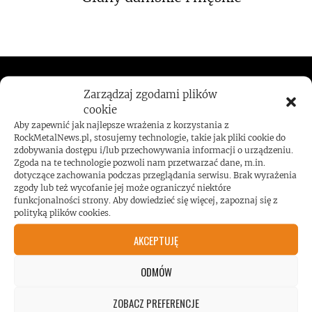
ROCKMETALNEWS TV
Zarządzaj zgodami plików
cookie
Aby zapewnić jak najlepsze wrażenia z korzystania z
RockMetalNews.pl, stosujemy technologie, takie jak pliki cookie do
zdobywania dostępu i/lub przechowywania informacji o urządzeniu.
JESTEŚMY BLISKO
Zgoda na te technologie pozwoli nam przetwarzać dane, m.in.
dotyczące zachowania podczas przeglądania serwisu. Brak wyrażenia
zgody lub też wycofanie jej może ograniczyć niektóre
ZESPOŁÓW, KONCERTÓW I
funkcjonalności strony. Aby dowiedzieć się więcej, zapoznaj się z
polityką plików cookies.
LUDZI ZWIĄZANYCH Z
AKCEPTUJĘ
MUZYKĄ, BY DOSTARCZAĆ
ODMÓW
ZOBACZ PREFERENCJE