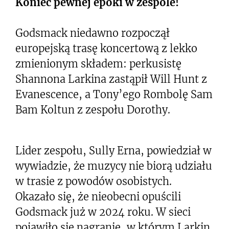
Koniec pewnej epoki w zespole!
Godsmack niedawno rozpoczął
europejską trasę koncertową z lekko
zmienionym składem: perkusistę
Shannona Larkina zastąpił Will Hunt z
Evanescence, a Tony’ego Rombolę Sam
Bam Koltun z zespołu Dorothy.
Lider zespołu, Sully Erna, powiedział w
wywiadzie, że muzycy nie biorą udziału
w trasie z powodów osobistych.
Okazało się, że nieobecni opuścili
Godsmack już w 2024 roku. W sieci
pojawiło się nagranie, w którym Larkin