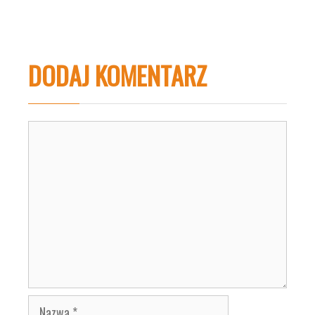
DODAJ KOMENTARZ
Komentarz
Nazwa