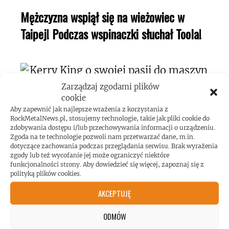
Mężczyzna wspiął się na wieżowiec w
Taipej! Podczas wspinaczki słuchał Toola!
Zarządzaj zgodami plików
cookie
Kerry King o swojej pasji do maszyn
Aby zapewnić jak najlepsze wrażenia z korzystania z
RockMetalNews.pl, stosujemy technologie, takie jak pliki cookie do
pinball!
zdobywania dostępu i/lub przechowywania informacji o urządzeniu.
Zgoda na te technologie pozwoli nam przetwarzać dane, m.in.
dotyczące zachowania podczas przeglądania serwisu. Brak wyrażenia
zgody lub też wycofanie jej może ograniczyć niektóre
funkcjonalności strony. Aby dowiedzieć się więcej, zapoznaj się z
polityką plików cookies.
AKCEPTUJĘ
Koncert AC/DC przekroczył poziom
ODMÓW
hałasu!