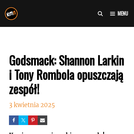
Przejdź
do
MENU
treści
Godsmack: Shannon Larkin
i Tony Rombola opuszczają
zespół!
3 kwietnia 2025