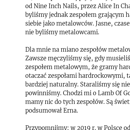
od Nine Inch Nails, przez Alice In Ch
byliśmy jednak zespołem grającym ha
siebie jako metalowców. Jasne, czase
nie byliśmy metalowcami.
Dla mnie na miano zespołów metalowy
Zawsze męczyliśmy się, gdy musieliś
zespołem metalowym, że gramy hard r
otaczać zespołami hardrockowymi, ta
bardziej naturalny. Staraliśmy się n
powinniśmy. Chodzi mi o Lamb Of God
mamy nic do tych zespołów. Są świetn
podsumował Erna.
Przypomnijmy: w 2019 r. w Polsce o