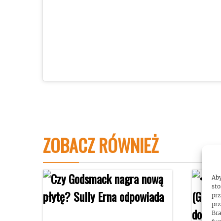
ZOBACZ RÓWNIEŻ
Aby
sto
prz
prz
Bra