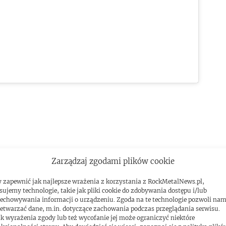
Zarządzaj zgodami plików cookie
 zapewnić jak najlepsze wrażenia z korzystania z RockMetalNews.pl,
sujemy technologie, takie jak pliki cookie do zdobywania dostępu i/lub
echowywania informacji o urządzeniu. Zgoda na te technologie pozwoli na
etwarzać dane, m.in. dotyczące zachowania podczas przeglądania serwisu.
k wyrażenia zgody lub też wycofanie jej może ograniczyć niektóre