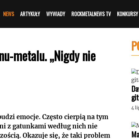
NEWS
ARTYKUŁY
WYWIADY
ROCKMETALNEWS TV
KONKURSY
P
nu-metalu. „Nigdy nie
Da
gi
4 l
dzi emocje. Często cierpią na tym
eni z gatunkami według nich nie
Ma
ością. Okazuje się, że taki problem