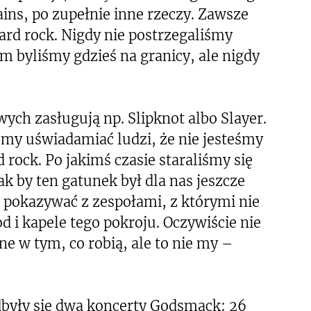
ains, po zupełnie inne rzeczy. Zawsze
rd rock. Nigdy nie postrzegaliśmy
m byliśmy gdzieś na granicy, ale nigdy
ch zasługują np. Slipknot albo Slayer.
my uświadamiać ludzi, że nie jesteśmy
ock. Po jakimś czasie staraliśmy się
k by ten gatunek był dla nas jeszcze
ie pokazywać z zespołami, z którymi nie
 i kapele tego pokroju. Oczywiście nie
e w tym, co robią, ale to nie my –
dbyły się dwa koncerty Godsmack: 26