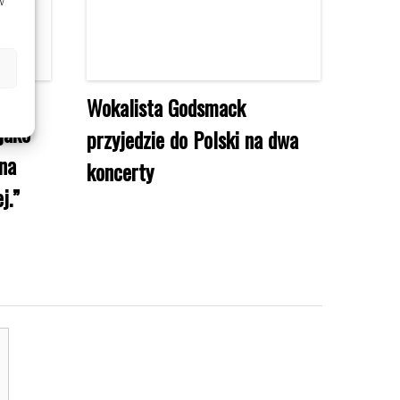
w
–
Wokalista Godsmack
jako
przyjedzie do Polski na dwa
yna
koncerty
j.”