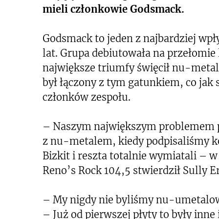
mieli członkowie Godsmack.
Godsmack to jeden z najbardziej wp
lat. Grupa debiutowała na przełomie l
największe triumfy święcił nu-meta
był łączony z tym gatunkiem, co jak 
członków zespołu.
– Naszym największym problemem pr
z nu-metalem, kiedy podpisaliśmy k
Bizkit i reszta totalnie wymiatali –
Reno’s Rock 104,5 stwierdził Sully E
– My nigdy nie byliśmy nu-umetalo
– Już od pierwszej płyty to były inne