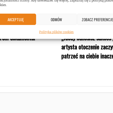
kcjonalności strony. Aby dowiedzieć się więcej, zapoznaj się z polityką plikó
kies.
AKCEPTUJĘ
ODMÓW
ZOBACZ PREFERENCJE
Erna (Godsmack)
Sully Erna (Godsmack) 
Polityka plików cookies
erem dokumentu!
„Kiedy odnosisz sukces 
artysta otoczenie zacz
patrzeć na ciebie inacze