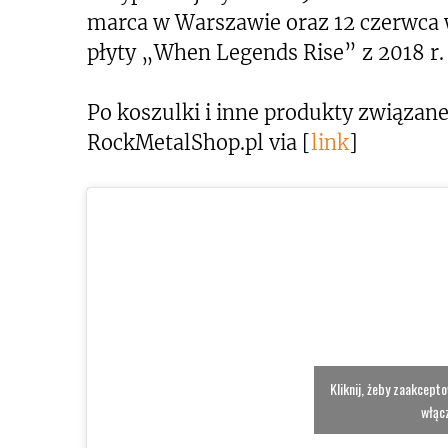
marca w Warszawie oraz 12 czerwca w
płyty „When Legends Rise” z 2018 r.
Po koszulki i inne produkty związan
RockMetalShop.pl via [
link
]
Kliknij, żeby zaakcept
włącz