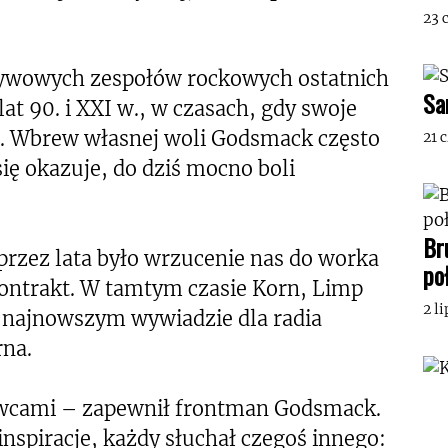
23 
ływowych zespołów rockowych ostatnich
Sa
at 90. i XXI w., w czasach, gdy swoje
l. Wbrew własnej woli Godsmack często
21 
się okazuje, do dziś mocno boli
Br
zez lata było wrzucenie nas do worka
po
ontrakt. W tamtym czasie Korn, Limp
2 l
 w najnowszym wywiadzie dla radia
rna.
wcami – zapewnił frontman Godsmack.
 inspiracje, każdy słuchał czegoś innego: