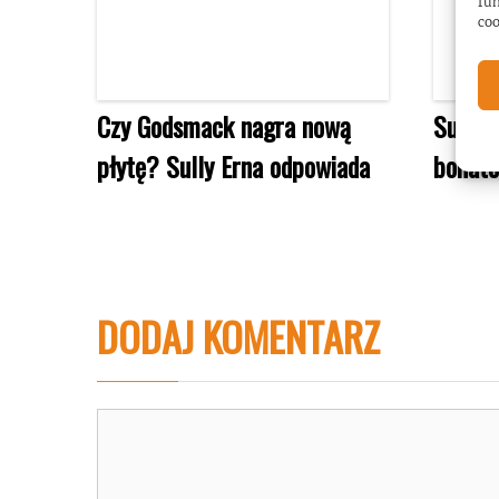
fun
coo
Czy Godsmack nagra nową
Sully 
płytę? Sully Erna odpowiada
bohat
DODAJ KOMENTARZ
Komentarz