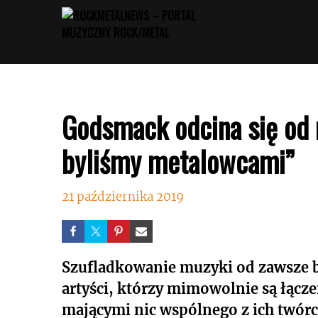
Przejdź
do
treści
Godsmack odcina się od 
byliśmy metalowcami”
21 października 2019
Szufladkowanie muzyki od zawsze bu
artyści, którzy mimowolnie są łącz
mającymi nic wspólnego z ich twórcz