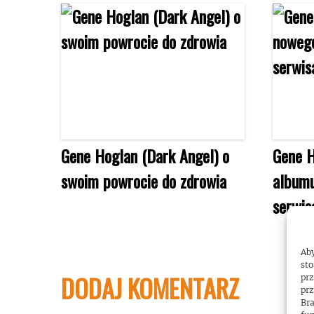
Gene Hoglan (Dark Angel) o
Gene H
swoim powrocie do zdrowia
albumu
serwis
Aby
sto
DODAJ KOMENTARZ
prz
prz
Bra