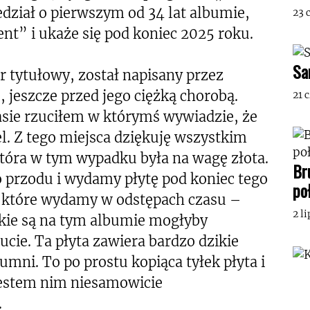
ział o pierwszym od 34 lat albumie,
23 
ent” i ukaże się pod koniec 2025 roku.
Sa
ór tytułowy, został napisany przez
 jeszcze przed jego ciężką chorobą.
21 
asie rzuciłem w którymś wywiadzie, że
. Z tego miejsca dziękuję wszystkim
tóra w tym wypadku była na wagę złota.
Br
o przodu i wydamy płytę pod koniec tego
po
, które wydamy w odstępach czasu –
2 l
kie są na tym albumie mogłyby
ucie. Ta płyta zawiera bardzo dzikie
mni. To po prostu kopiąca tyłek płyta i
Jestem nim niesamowicie
.