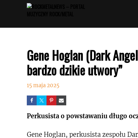
Przejdź
do
treści
Gene Hoglan (Dark Angel
bardzo dzikie utwory”
15 maja 2025
Perkusista o powstawaniu długo o
Gene Hoglan, perkusista zespołu Da