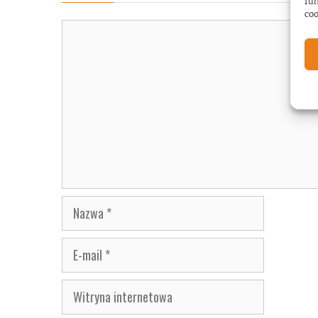
fun
coo
Komentarz
Nazwa
E-
mail
Witryna
internetowa