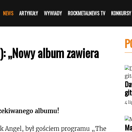
NEWS
ARTYKUŁY
WYWIADY
ROCKMETALNEWS TV
KONKURSY
P
): „Nowy album zawiera
Da
gi
4 l
czekiwanego albumu!
Ma
rk Angel, był gościem programu „The