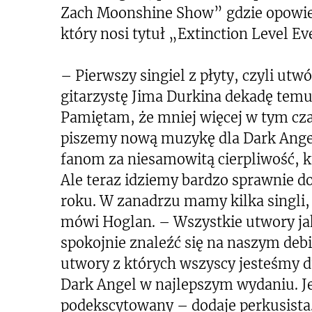
Zach Moonshine Show” gdzie opowied
który nosi tytuł „Extinction Level Ev
– Pierwszy singiel z płyty, czyli utw
gitarzystę Jima Durkina dekadę temu,
Pamiętam, że mniej więcej w tym cz
piszemy nową muzykę dla Dark Angel
fanom za niesamowitą cierpliwość, k
Ale teraz idziemy bardzo sprawnie d
roku. W zanadrzu mamy kilka singli
mówi Hoglan. – Wszystkie utwory ja
spokojnie znaleźć się na naszym debi
utwory z których wszyscy jesteśmy du
Dark Angel w najlepszym wydaniu. 
podekscytowany – dodaje perkusista