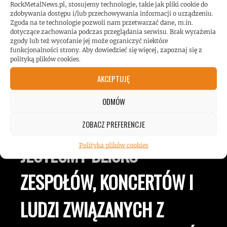
RockMetalNews.pl, stosujemy technologie, takie jak pliki cookie do
zdobywania dostępu i/lub przechowywania informacji o urządzeniu.
Zgoda na te technologie pozwoli nam przetwarzać dane, m.in.
dotyczące zachowania podczas przeglądania serwisu. Brak wyrażenia
zgody lub też wycofanie jej może ograniczyć niektóre
funkcjonalności strony. Aby dowiedzieć się więcej, zapoznaj się z
polityką plików cookies.
AKCEPTUJĘ
ROCKMETALNEWS TV
ODMÓW
ZOBACZ PREFERENCJE
JESTEŚMY BLISKO
Polityka plików cookies
ZESPOŁÓW, KONCERTÓW I
LUDZI ZWIĄZANYCH Z