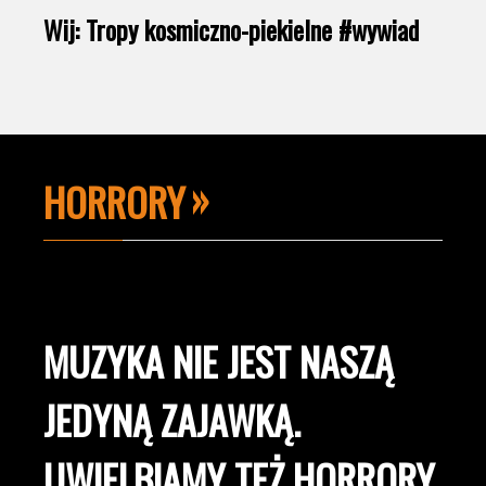
Wij: Tropy kosmiczno-piekielne #wywiad
HORRORY
MUZYKA NIE JEST NASZĄ
JEDYNĄ ZAJAWKĄ.
UWIELBIAMY TEŻ HORRORY