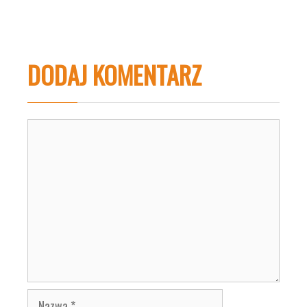
DODAJ KOMENTARZ
Komentarz
Nazwa