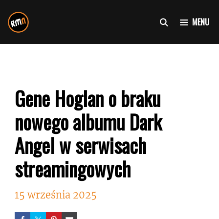
Przejdź
do
MENU
treści
Gene Hoglan o braku
nowego albumu Dark
Angel w serwisach
streamingowych
15 września 2025