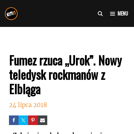
Przejdź
do
MENU
treści
Fumez rzuca „Urok”. Nowy
teledysk rockmanów z
Elbląga
24 lipca 2018