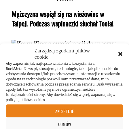
Mężczyzna wspiął się na wieżowiec w
Taipej! Podczas wspinaczki słuchał Toola!
Zarządzaj zgodami plików
cookie
Aby zapewnić jak najlepsze wrażenia z korzystania z
Kerry King o swojej pasji do maszyn
RockMetalNews.pl, stosujemy technologie, takie jak pliki cookie do
zdobywania dostępu i/lub przechowywania informacji o urządzeniu.
pinball!
Zgoda na te technologie pozwoli nam przetwarzać dane, m.in.
dotyczące zachowania podczas przeglądania serwisu. Brak wyrażenia
zgody lub też wycofanie jej może ograniczyć niektóre
funkcjonalności strony. Aby dowiedzieć się więcej, zapoznaj się z
polityką plików cookies.
AKCEPTUJĘ
Koncert AC/DC przekroczył poziom
ODMÓW