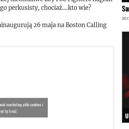
Sa
o perkusisty, chociaż….kto wie?
21 
ainaugurują 26 maja na Boston Calling
ować marketing pliki cookies i
yć tę treść