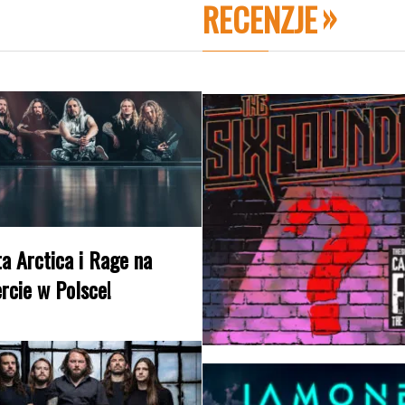
RECENZJE
a Arctica i Rage na
rcie w Polsce!