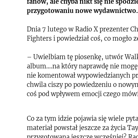
fanów, ale chyba nikt się nie spodz
przygotowaniu nowe wydawnictwo.
Dnia 7 lutego w Radio X prezenter C
Fighters i powiedział coś, co mogło 
– Uwielbiam tę piosenkę, utwór Wal
album….na który naprawdę nie mogę s
nie komentował wypowiedzianych prz
chwila ciszy po powiedzeniu o nowy
coś pod wpływem emocji czego mówi
Co za tym idzie pojawia się wiele py
materiał powstał jeszcze za życia Ta
przygotowana jeszcze wcześniej? Rac