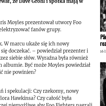
iewał, że Dave Grohl i spółka mają w
hris Moyles prezentował utwory Foo
zelektryzować fanów grupy.
Pä
ro
k. W marcu ukaże się ich nowy
ię doczekać. – powiedział prezenter i
16 
ez siebie słów. Wyraźna była również
m albumie. Być może Moyles powiedział
ć nie powinien?
tań i spekulacji: Czy rzekomy, nowy
ylora Hawkinsa? Czy całość była
zej niemożliwe aby Foo Fighters nagrali