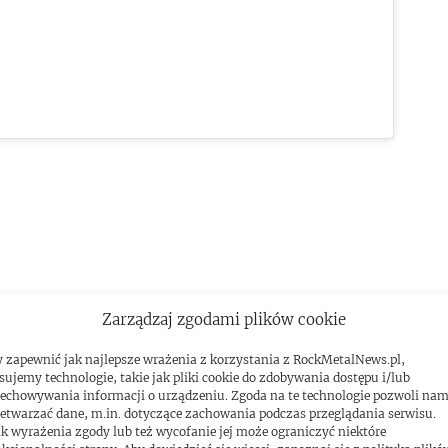
Zarządzaj zgodami plików cookie
 zapewnić jak najlepsze wrażenia z korzystania z RockMetalNews.pl,
sujemy technologie, takie jak pliki cookie do zdobywania dostępu i/lub
echowywania informacji o urządzeniu. Zgoda na te technologie pozwoli na
etwarzać dane, m.in. dotyczące zachowania podczas przeglądania serwisu.
k wyrażenia zgody lub też wycofanie jej może ograniczyć niektóre