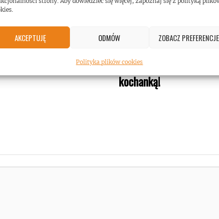
kcjonalności strony. Aby dowiedzieć się więcej, zapoznaj się z polityką plikó
kies.
AKCEPTUJĘ
ODMÓW
ZOBACZ PREFERENCJE
ghters wydali EP-kę
Dave Grohl (Foo Fighter
tową!
wyznał, że ma dziecko z
Polityka plików cookies
kochanką!