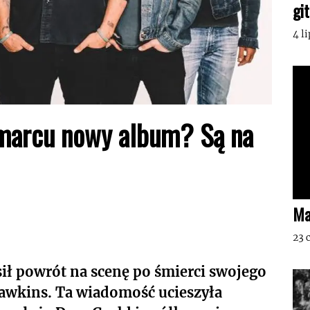
gi
4 l
 marcu nowy album? Są na
Ma
23 
ił powrót na scenę po śmierci swojego
Hawkins. Ta wiadomość ucieszyła