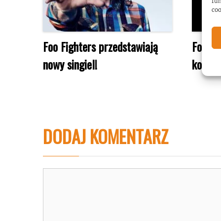
fun
coo
Foo Fighters przedstawiają
Foo Fi
nowy singiel!
koncer
DODAJ KOMENTARZ
Komentarz