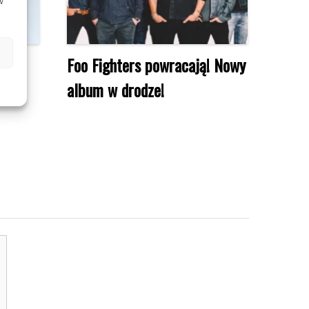
w
s)
Foo Fighters powracają! Nowy
album w drodze!