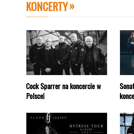
KONCERTY
Cock Sparrer na koncercie w
Sonat
Polsce!
konce