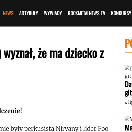
NEWS
ARTYKUŁY
WYWIADY
ROCKMETALNEWS TV
KONKURSY
P
) wyznał, że ma dziecko z
Da
gi
4 l
dczenie!
Ma
ie były perkusista Nirvany i lider Foo