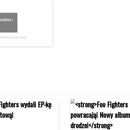
cookies i
estruestories)