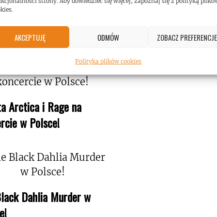
kcjonalności strony. Aby dowiedzieć się więcej, zapoznaj się z polityką plikó
kies.
RECENZJE
AKCEPTUJĘ
ODMÓW
ZOBACZ PREFERENCJE
Polityka plików cookies
a Arctica i Rage na
rcie w Polsce!
lack Dahlia Murder w
e!