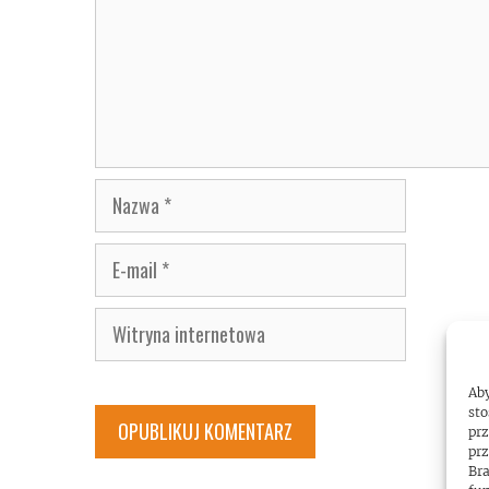
Nazwa
E-
mail
Witryna
internetowa
Aby
sto
prz
prz
Bra