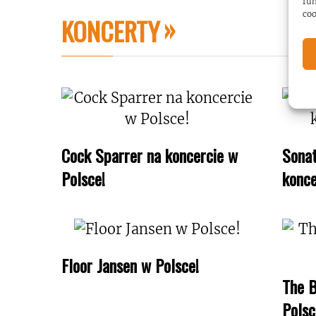
fun
coo
KONCERTY
Cock Sparrer na koncercie w
Sonat
Polsce!
konce
Floor Jansen w Polsce!
The B
Polsc