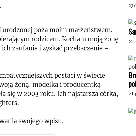
.
23 
Sa
i urodzonej poza moim małżeństwem.
spierającym rodzicem. Kocham moją żonę
21 
ć ich zaufanie i zyskać przebaczenie –
Br
mpatyczniejszych postaci w świecie
po
 swoją żoną, modelką i producentką
a się w 2003 roku. Ich najstarsza córka,
2 l
ghters.
wania swojego wpisu.