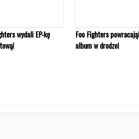
ghters wydali EP-kę
Foo Fighters powracają
tową!
album w drodze!