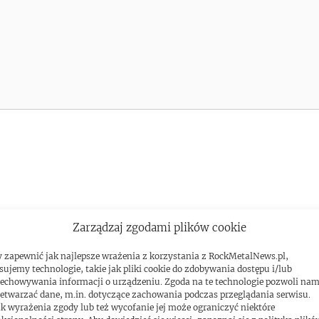
Zarządzaj zgodami plików cookie
 zapewnić jak najlepsze wrażenia z korzystania z RockMetalNews.pl,
sujemy technologie, takie jak pliki cookie do zdobywania dostępu i/lub
echowywania informacji o urządzeniu. Zgoda na te technologie pozwoli na
etwarzać dane, m.in. dotyczące zachowania podczas przeglądania serwisu.
k wyrażenia zgody lub też wycofanie jej może ograniczyć niektóre