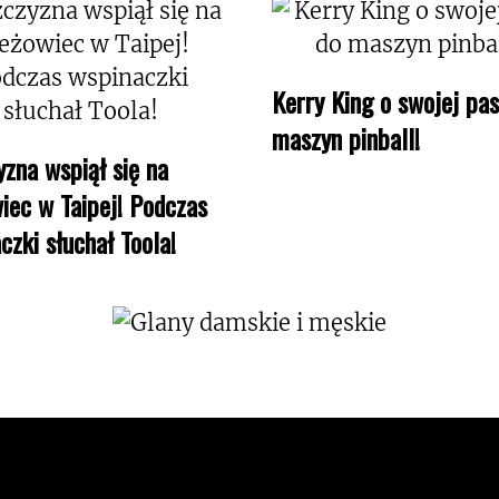
Kerry King o swojej pas
maszyn pinball!
zna wspiął się na
iec w Taipej! Podczas
czki słuchał Toola!