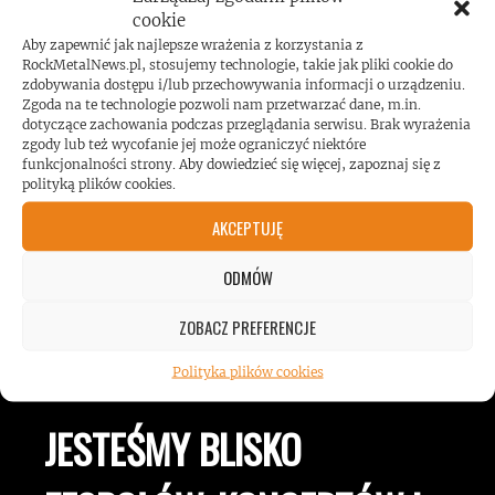
cookie
Aby zapewnić jak najlepsze wrażenia z korzystania z
Koncert AC/DC przekroczył poziom
RockMetalNews.pl, stosujemy technologie, takie jak pliki cookie do
zdobywania dostępu i/lub przechowywania informacji o urządzeniu.
hałasu!
Zgoda na te technologie pozwoli nam przetwarzać dane, m.in.
dotyczące zachowania podczas przeglądania serwisu. Brak wyrażenia
zgody lub też wycofanie jej może ograniczyć niektóre
funkcjonalności strony. Aby dowiedzieć się więcej, zapoznaj się z
polityką plików cookies.
AKCEPTUJĘ
ODMÓW
ZOBACZ PREFERENCJE
ROCKMETALNEWS TV
Polityka plików cookies
JESTEŚMY BLISKO