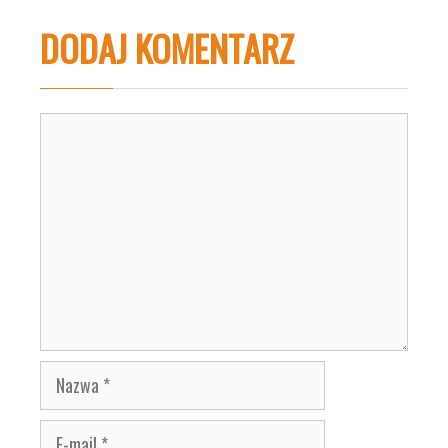
DODAJ KOMENTARZ
Komentarz
Nazwa
E-