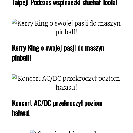
Taipej! Podczas wspinaczki słuchał Toola!
Kerry King o swojej pasji do maszyn
pinball!
Koncert AC/DC przekroczył poziom
hałasu!