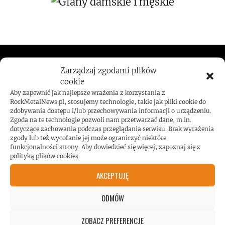
ROCKMETALNEWS TV
Zarządzaj zgodami plików
cookie
Aby zapewnić jak najlepsze wrażenia z korzystania z
RockMetalNews.pl, stosujemy technologie, takie jak pliki cookie do
zdobywania dostępu i/lub przechowywania informacji o urządzeniu.
JESTEŚMY BLISKO
Zgoda na te technologie pozwoli nam przetwarzać dane, m.in.
dotyczące zachowania podczas przeglądania serwisu. Brak wyrażenia
zgody lub też wycofanie jej może ograniczyć niektóre
ZESPOŁÓW, KONCERTÓW I
funkcjonalności strony. Aby dowiedzieć się więcej, zapoznaj się z
polityką plików cookies.
LUDZI ZWIĄZANYCH Z
AKCEPTUJĘ
MUZYKĄ, BY DOSTARCZAĆ
ODMÓW
ZOBACZ PREFERENCJE