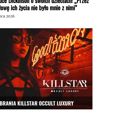
uce Dickinson o swoich dzieciach: „Przez
łowę ich życia nie było mnie z nimi”
ipca 2026