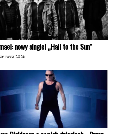
mael: nowy singiel „Hail to the Sun”
czerwca 2026