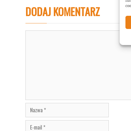
fun
DODAJ KOMENTARZ
coo
Komentarz
Nazwa
E-