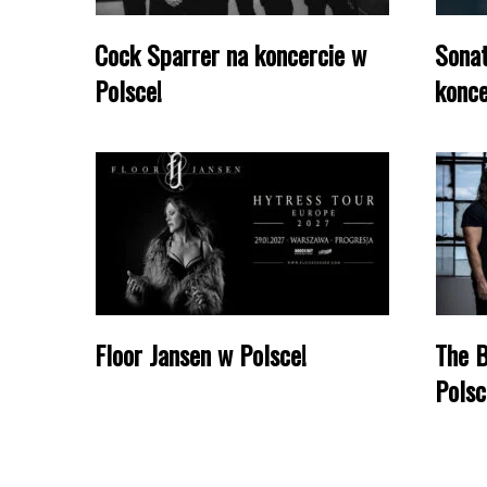
Cock Sparrer na koncercie w
Sonat
Polsce!
konce
Floor Jansen w Polsce!
The B
Polsc