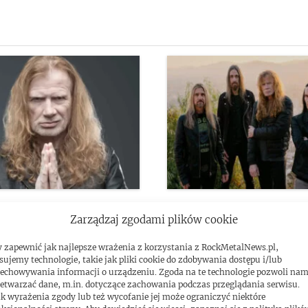
ustaine o swoich
Wspólna trasa Metalliki
Zarządzaj zgodami plików cookie
nych gitarzystach
Megadeth? Dave Musta
 zapewnić jak najlepsze wrażenia z korzystania z RockMetalNews.pl,
„To by wszystko napraw
sujemy technologie, takie jak pliki cookie do zdobywania dostępu i/lub
echowywania informacji o urządzeniu. Zgoda na te technologie pozwoli na
etwarzać dane, m.in. dotyczące zachowania podczas przeglądania serwisu.
k wyrażenia zgody lub też wycofanie jej może ograniczyć niektóre