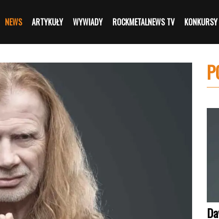
NEWS
ARTYKUŁY
WYWIADY
ROCKMETALNEWS TV
KONKURSY
P
Da