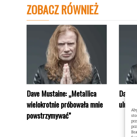
ZOBACZ RÓWNIEŻ
Dave Mustaine: „Metallica
Dave M
wielokrotnie próbowała mnie
ulubio
Aby
powstrzymywać”
sto
prz
prz
Bra