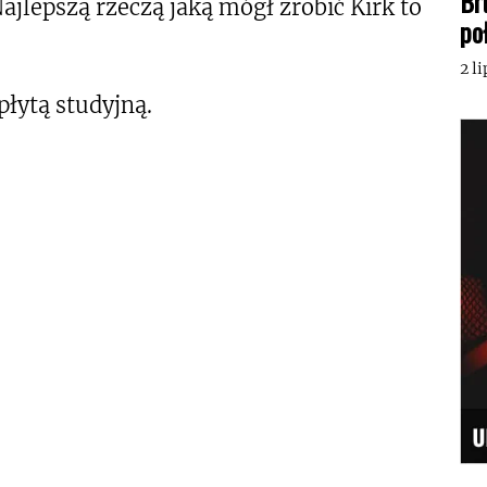
Br
ajlepszą rzeczą jaką mógł zrobić Kirk to
po
2 l
łytą studyjną.