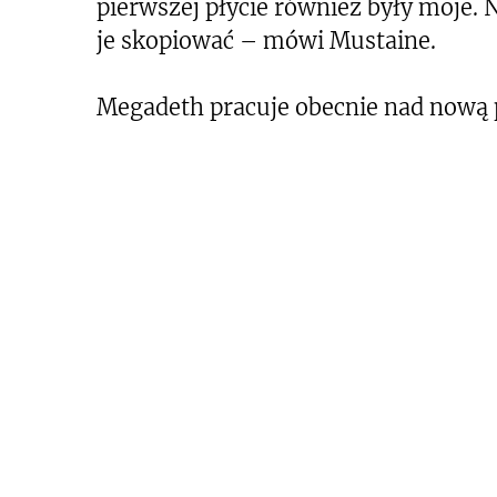
pierwszej płycie również były moje. N
je skopiować – mówi Mustaine.
Megadeth pracuje obecnie nad nową p