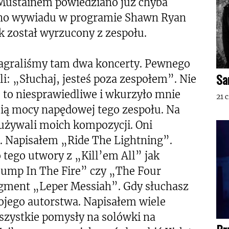
 Mustainem powiedziano już chyba
awno wywiadu w programie Shawn Ryan
 został wyrzucony z zespołu.
zagraliśmy tam dwa koncerty. Pewnego
Sa
i: „Słuchaj, jesteś poza zespołem”. Nie
 to niesprawiedliwe i wkurzyło mnie
21 
ią mocy napędowej tego zespołu. Na
używali moich kompozycji. Oni
li. Napisałem „Ride The Lightning”.
 tego utwory z „Kill’em All” jak
Jump In The Fire” czy „The Four
gment „Leper Messiah”. Gdy słuchasz
 mojego autorstwa. Napisałem wiele
szystkie pomysły na solówki na