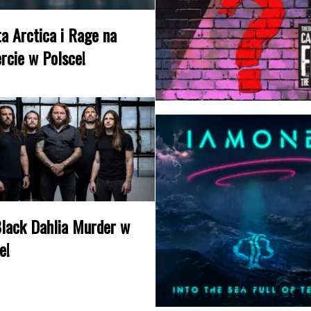
a Arctica i Rage na
rcie w Polsce!
lack Dahlia Murder w
e!