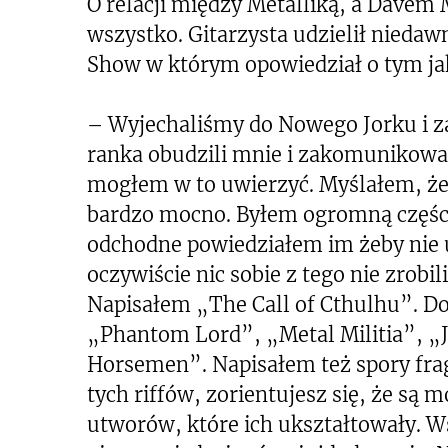
O relacji między Metalliką, a Davem
wszystko. Gitarzysta udzielił nied
Show w którym opowiedział o tym jak
– Wyjechaliśmy do Nowego Jorku i 
ranka obudzili mnie i zakomunikowal
mogłem w to uwierzyć. Myślałem, że
bardzo mocno. Byłem ogromną częśc
odchodne powiedziałem im żeby nie 
oczywiście nic sobie z tego nie zrobi
Napisałem „The Call of Cthulhu”. Do
„Phantom Lord”, „Metal Militia”, „
Horsemen”. Napisałem też spory fra
tych riffów, zorientujesz się, że są
utworów, które ich ukształtowały. W