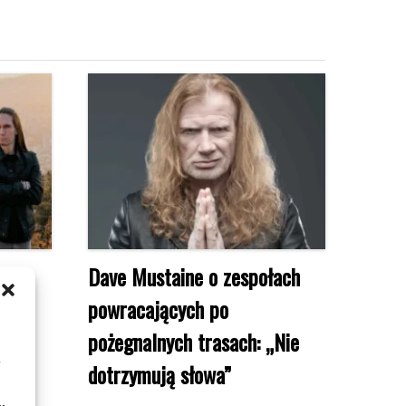
 i
Dave Mustaine o zespołach
ine:
powracających po
iło”
pożegnalnych trasach: „Nie
m
dotrzymują słowa”