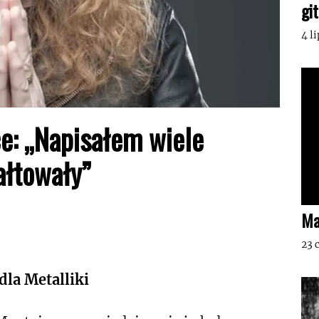
gi
4 l
ce: „Napisałem wiele
ałtowały”
Ma
23 
dla Metalliki