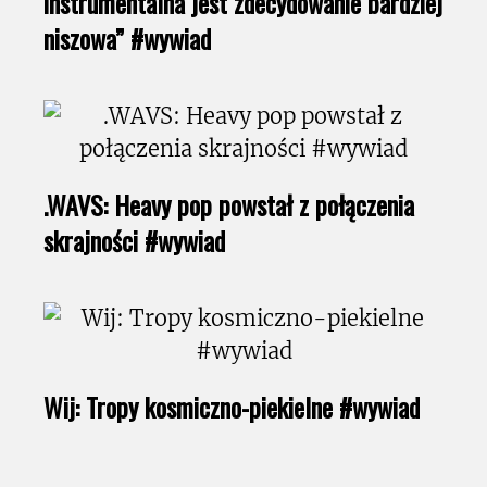
instrumentalna jest zdecydowanie bardziej
niszowa” #wywiad
.WAVS: Heavy pop powstał z połączenia
skrajności #wywiad
Wij: Tropy kosmiczno-piekielne #wywiad