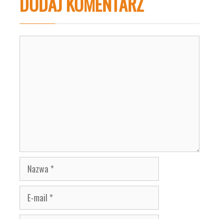
DODAJ KOMENTARZ
Komentarz
Nazwa
E-
mail