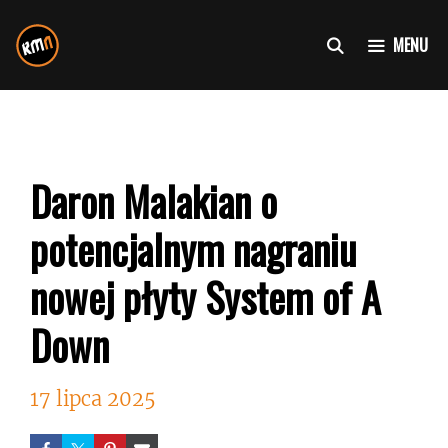
Przejdź
do
MENU
treści
Daron Malakian o
potencjalnym nagraniu
nowej płyty System of A
Down
17 lipca 2025