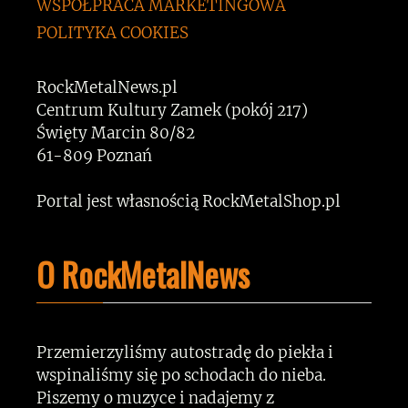
WSPÓŁPRACA MARKETINGOWA
POLITYKA COOKIES
RockMetalNews.pl
Centrum Kultury Zamek (pokój 217)
Święty Marcin 80/82
61-809 Poznań
Portal jest własnością RockMetalShop.pl
O RockMetalNews
Przemierzyliśmy autostradę do piekła i
wspinaliśmy się po schodach do nieba.
Piszemy o muzyce i nadajemy z