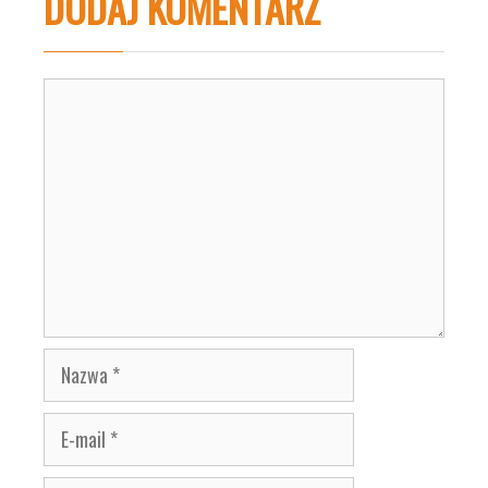
DODAJ KOMENTARZ
Komentarz
Nazwa
E-
mail