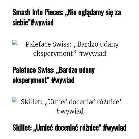
Smash Into Pieces: „Nie oglądamy się za
siebie”#wywiad
Paleface Swiss: „Bardzo udany
eksperyment” #wywiad
Skillet: „Umieć doceniać różnice” #wywiad