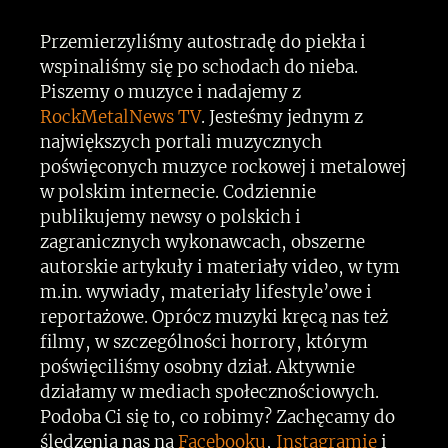
Przemierzyliśmy autostradę do piekła i
wspinaliśmy się po schodach do nieba.
Piszemy o muzyce i nadajemy z
RockMetalNews TV
. Jesteśmy jednym z
największych portali muzycznych
poświęconych muzyce rockowej i metalowej
w polskim internecie. Codziennie
publikujemy newsy o polskich i
zagranicznych wykonawcach, obszerne
autorskie artykuły i materiały video, w tym
m.in. wywiady, materiały lifestyle’owe i
reportażowe. Oprócz muzyki kręcą nas też
filmy, w szczególności horrory, którym
poświęciliśmy osobny dział. Aktywnie
działamy w mediach społecznościowych.
Podoba Ci się to, co robimy? Zachęcamy do
śledzenia nas na
Facebooku
,
Instagramie
i