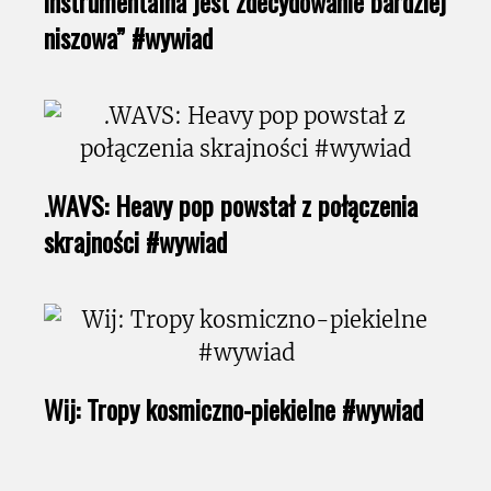
instrumentalna jest zdecydowanie bardziej
niszowa” #wywiad
.WAVS: Heavy pop powstał z połączenia
skrajności #wywiad
Wij: Tropy kosmiczno-piekielne #wywiad