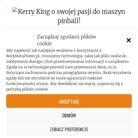
Kerry King o swojej pasji do maszyn
Zarządzaj zgodami plików
cookie
pinball!
Aby zapewnić jak najlepsze wrażenia z korzystania z
RockMetalNews.pl, stosujemy technologie, takie jak pliki cookie do
zdobywania dostępu i/lub przechowywania informacji o urządzeniu.
Zgoda na te technologie pozwoli nam przetwarzać dane, m.in.
dotyczące zachowania podczas przeglądania serwisu. Brak wyrażenia
zgody lub też wycofanie jej może ograniczyć niektóre
funkcjonalności strony. Aby dowiedzieć się więcej, zapoznaj się z
polityką plików cookies.
Koncert AC/DC przekroczył poziom
AKCEPTUJĘ
hałasu!
ODMÓW
ZOBACZ PREFERENCJE