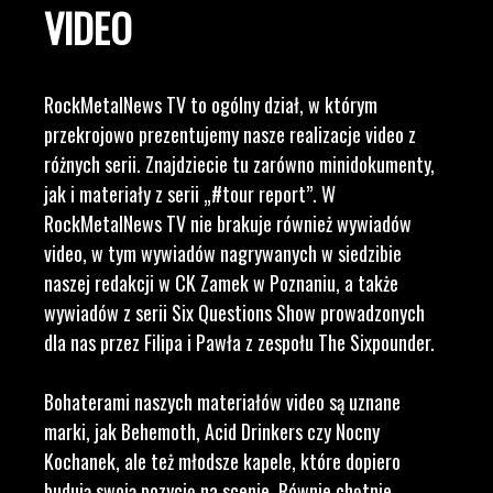
VIDEO
RockMetalNews TV to ogólny dział, w którym
przekrojowo prezentujemy nasze realizacje video z
różnych serii. Znajdziecie tu zarówno minidokumenty,
jak i materiały z serii „#tour report”. W
RockMetalNews TV nie brakuje również wywiadów
video, w tym wywiadów nagrywanych w siedzibie
naszej redakcji w CK Zamek w Poznaniu, a także
wywiadów z serii Six Questions Show prowadzonych
dla nas przez Filipa i Pawła z zespołu The Sixpounder.
Bohaterami naszych materiałów video są uznane
marki, jak Behemoth, Acid Drinkers czy Nocny
Kochanek, ale też młodsze kapele, które dopiero
budują swoją pozycję na scenie. Równie chętnie