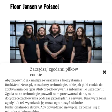
Floor Jansen w Polsce!
Zarządzaj zgodami plików
cookie
The Black Dahlia Murder w Polsce!
Aby zapewnić jak najlepsze wrażenia z korzystania z
RockMetalNews.pl, stosujemy technologie, takie jak pliki cookie do
zdobywania dostępu i/lub przechowywania informacji o urządzeniu.
Zgoda na te technologie pozwoli nam przetwarzać dane, m.in.
RECENZJE
dotyczące zachowania podczas przeglądania serwisu. Brak wyrażenia
zgody lub też wycofanie jej może ograniczyć niektóre
funkcjonalności strony. Aby dowiedzieć się więcej, zapoznaj się z
polityką plików cookies.