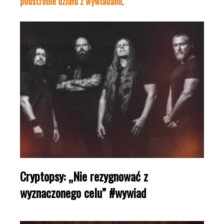
podstronie działu z wywiadami
.
Cryptopsy: „Nie rezygnować z
wyznaczonego celu” #wywiad