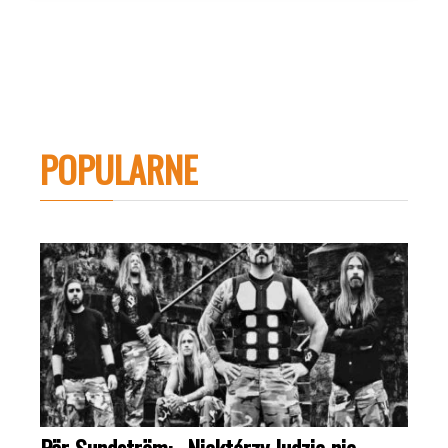
POPULARNE
Pär Sundström: „Niektórzy ludzie nie