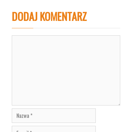
DODAJ KOMENTARZ
Komentarz
Nazwa
E-