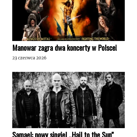
Manowar zagra dwa koncerty w Polsce!
23 czerwca 2026
Samael: nowy singiel „Hail to the Sun”