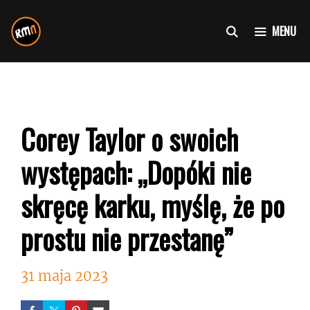
Przejdź
do
MENU
treści
Corey Taylor o swoich
występach: „Dopóki nie
skręcę karku, myślę, że po
prostu nie przestanę”
31 maja 2023