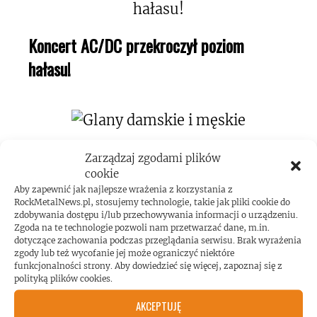
Koncert AC/DC przekroczył poziom
hałasu!
Zarządzaj zgodami plików
cookie
Aby zapewnić jak najlepsze wrażenia z korzystania z
RockMetalNews.pl, stosujemy technologie, takie jak pliki cookie do
ROCKMETALNEWS TV
zdobywania dostępu i/lub przechowywania informacji o urządzeniu.
Zgoda na te technologie pozwoli nam przetwarzać dane, m.in.
dotyczące zachowania podczas przeglądania serwisu. Brak wyrażenia
zgody lub też wycofanie jej może ograniczyć niektóre
funkcjonalności strony. Aby dowiedzieć się więcej, zapoznaj się z
JESTEŚMY BLISKO
polityką plików cookies.
AKCEPTUJĘ