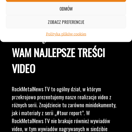
ZESPOŁÓW, KONCERTÓW I
ODMÓW
LUDZI ZWIĄZANYCH Z
ZOBACZ PREFERENCJE
MUZYKĄ, BY DOSTARCZAĆ
Polityka plików cookies
WAM NAJLEPSZE TREŚCI
VIDEO
RockMetalNews TV to ogólny dział, w którym
przekrojowo prezentujemy nasze realizacje video z
różnych serii. Znajdziecie tu zarówno minidokumenty,
jak i materiały z serii „#tour report”. W
RockMetalNews TV nie brakuje również wywiadów
video, w tym wywiadów nagrywanych w siedzibie