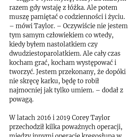
razem gdy wstaję z łóżka. Ale potem
muszę pamiętać o codzienności i życiu.
– mówi Taylor. – Oczywiście nie jestem
tym samym człowiekiem co wtedy,
kiedy byłem nastolatkiem czy
dwudziestoparolatkiem. Ale cały czas
kocham grać, kocham występować i
tworzyć. Jestem przekonany, że dopóki
nie skręcę karku, będę to robił
najmocniej jak tylko umiem. – dodał z
powagą.
W latach 2016 i 2019 Corey Taylor
przechodził kilka poważnych operacji,
między innymi operację kręgosłupa w