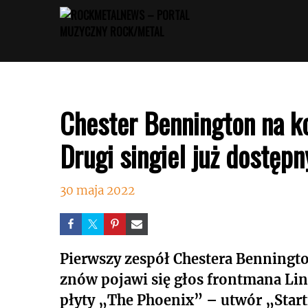
Przejdź
do
treści
Chester Bennington na k
Drugi singiel już dostępn
30 maja 2022
Pierwszy zespół Chestera Benning
znów pojawi się głos frontmana Linki
płyty „The Phoenix” – utwór „Starti