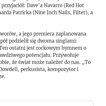
 przyjaciół: Dave’a Navarro (Red Hot
harda Patricka (Nine Inch Nails, Filter), a
tworów, a jego premiera zaplanowana
spół podzielił się dwoma singlami:
. Ten ostatni jest rockowym hymnem o
rawdziwego potencjału. Przywołuje
ie, że świat może należeć do nas. „To
 Dowdell, perkusista, kompozytor i
ze.