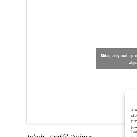
Kliknij, żeby zaakcept
włącz
Aby
sto
prz
prz
Bra