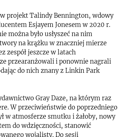
 w projekt Talindy Bennington, wdowy
oducentem Esjayem Jonesem w 2020 r.
ie można było usłyszeć na nim
twory na krążku w znaczniej mierze
z zespół jeszcze w latach
ze przearanżowali i ponownie nagrali
dając do nich znany z Linkin Park
ydawnictwo Gray Daze, na którym raz
tere. W przeciwieństwie do poprzedniego
ł w atmosferze smutku i żałoby, nowy
em do wdzięczności, stanowić
owanego wojalisty. Do sesji