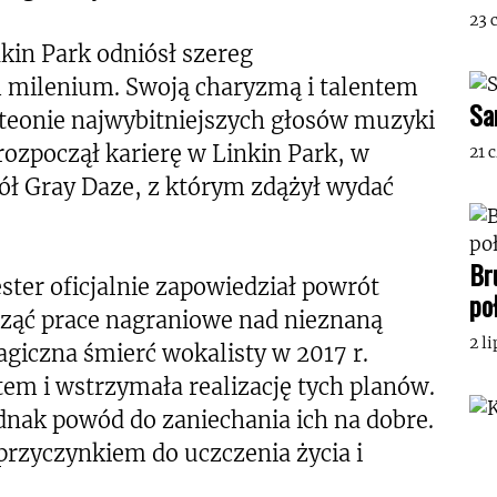
23 
kin Park odniósł szereg
milenium. Swoją charyzmą i talentem
Sa
nteonie najwybitniejszych głosów muzyki
rozpoczął karierę w Linkin Park, w
21 
ół Gray Daze, z którym zdążył wydać
Br
ster oficjalnie zapowiedział powrót
po
ocząć prace nagraniowe nad nieznaną
2 l
ragiczna śmierć wokalisty w 2017 r.
m i wstrzymała realizację tych planów.
dnak powód do zaniechania ich na dobre.
przyczynkiem do uczczenia życia i