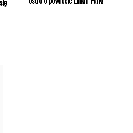
ostro o powrocie Linkin Park!
się