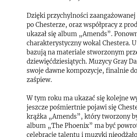
Dzięki przychylności zaangażowanej
po Chesterze, oraz współpracy z pr
ukazał się album „Amends”. Ponown
charakterystyczny wokal Chestera. U
bazują na materiale stworzonym prze
dziewięćdziesiątych. Muzycy Gray Da
swoje dawne kompozycje, finalnie do
zaśpiew.
W tym roku ma ukazać się kolejne w
jeszcze pośmiertnie pojawi się Ches
krążka „Amends”, który tworzony by
album „The Phoenix” ma być powrot
celebrację talentu i muzyki nieodżał