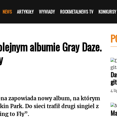
NEWS
ARTYKUŁY
WYWIADY
ROCKMETALNEWS TV
KONKURSY
P
olejnym albumie Gray Daze.
y
Da
gi
4 l
tona zapowiada nowy album, na którym
n Park. Do sieci trafił drugi singiel z
Ma
ng to Fly”.