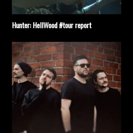
Hunter: HellWood #tour report