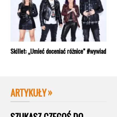
Skillet: „Umieć doceniać różnice” #wywiad
ARTYKUŁY
SZUKASZ CZEGOŚ DO