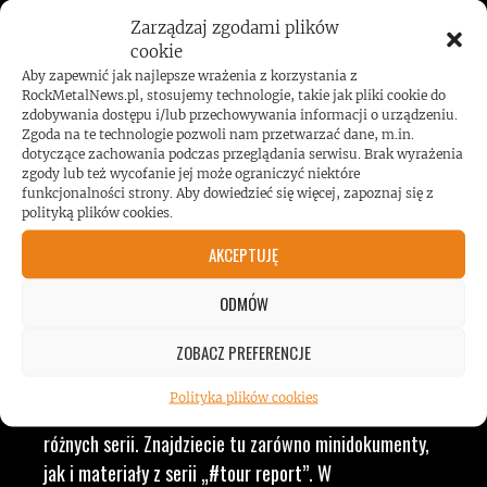
JESTEŚMY BLISKO
Zarządzaj zgodami plików
cookie
ZESPOŁÓW, KONCERTÓW I
Aby zapewnić jak najlepsze wrażenia z korzystania z
RockMetalNews.pl, stosujemy technologie, takie jak pliki cookie do
LUDZI ZWIĄZANYCH Z
zdobywania dostępu i/lub przechowywania informacji o urządzeniu.
Zgoda na te technologie pozwoli nam przetwarzać dane, m.in.
dotyczące zachowania podczas przeglądania serwisu. Brak wyrażenia
MUZYKĄ, BY DOSTARCZAĆ
zgody lub też wycofanie jej może ograniczyć niektóre
funkcjonalności strony. Aby dowiedzieć się więcej, zapoznaj się z
polityką plików cookies.
WAM NAJLEPSZE TREŚCI
AKCEPTUJĘ
VIDEO
ODMÓW
ZOBACZ PREFERENCJE
RockMetalNews TV to ogólny dział, w którym
Polityka plików cookies
przekrojowo prezentujemy nasze realizacje video z
różnych serii. Znajdziecie tu zarówno minidokumenty,
jak i materiały z serii „#tour report”. W