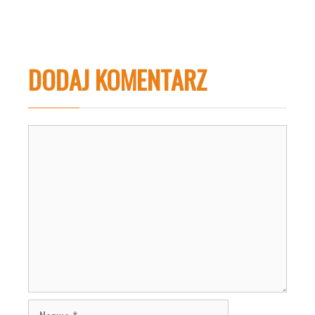
DODAJ KOMENTARZ
Komentarz
Nazwa