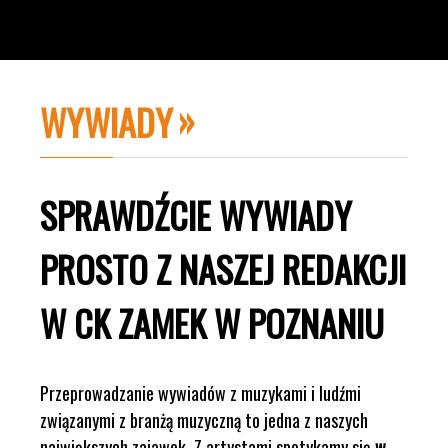
WYWIADY
SPRAWDŹCIE WYWIADY
PROSTO Z NASZEJ REDAKCJI
W CK ZAMEK W POZNANIU
Przeprowadzanie wywiadów z muzykami i ludźmi
związanymi z branżą muzyczną to jedna z naszych
największych zajawek. Z artystami spotykamy się
w