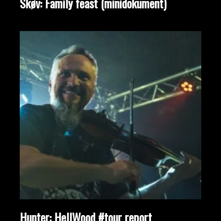
Skøv: Family feast (minidokument)
Hunter: HellWood #tour report