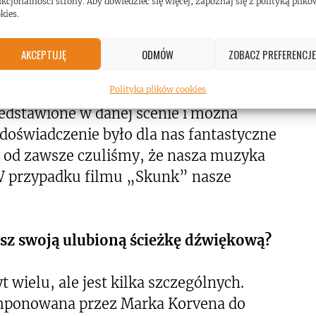
kcjonalności strony. Aby dowiedzieć się więcej, zapoznaj się z polityką plikó
 być przedstawiane za sprawą muzyki.
kies.
j, autorskiej historii, ponieważ tworząc
siebie. Próby zrozumienia, poczucia i
AKCEPTUJĘ
ODMÓW
ZOBACZ PREFERENCJE
dzo trudne w przypadku utworów, które
j jest pisać pod nakręcony już film, bo
Polityka plików cookies
zedstawione w danej scenie i można
 doświadczenie było dla nas fantastyczne
ż od zawsze czuliśmy, że nasza muzyka
 W przypadku filmu „Skunk” nasze
asz swoją ulubioną ścieżkę dźwiękową?
 wielu, ale jest kilka szczególnych.
mponowana przez Marka Korvena do