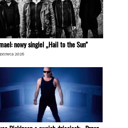
mael: nowy singiel „Hail to the Sun”
czerwca 2026