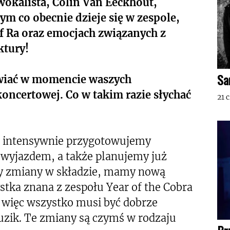
kalista, Colin Van Eeckhout,
m co obecnie dzieje się w zespole,
f Ra oraz emocjach związanych z
ktury!
Sa
wiać w momencie waszych
koncertowej. Co w takim razie słychać
21 
ili intensywnie przygotowujemy
 wyjazdem, a także planujemy już
zły zmiany w składzie, mamy nową
stka znana z zespołu Year of the Cobra
więc wszystko musi być dobrze
guzik. Te zmiany są czymś w rodzaju