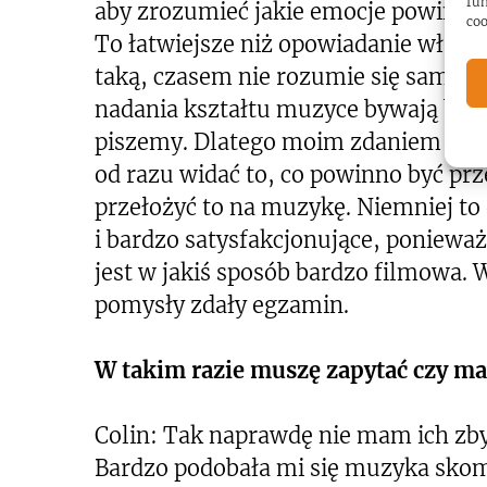
fun
aby zrozumieć jakie emocje powinny
coo
To łatwiejsze niż opowiadanie własne
taką, czasem nie rozumie się samego 
nadania kształtu muzyce bywają bar
piszemy. Dlatego moim zdaniem łatwie
od razu widać to, co powinno być pr
przełożyć to na muzykę. Niemniej to
i bardzo satysfakcjonujące, poniewa
jest w jakiś sposób bardzo filmowa.
pomysły zdały egzamin.
W takim razie muszę zapytać czy m
Colin: Tak naprawdę nie mam ich zbyt
Bardzo podobała mi się muzyka sko