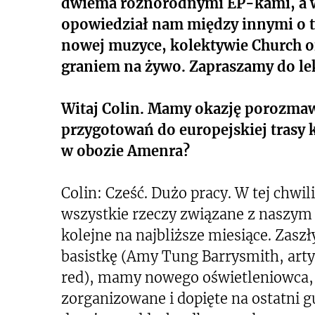
dwiema różnorodnymi EP-kami, a wo
opowiedział nam między innymi o ty
nowej muzyce, kolektywie Church o
graniem na żywo. Zapraszamy do le
Witaj Colin. Mamy okazję porozma
przygotowań do europejskiej trasy 
w obozie Amenra?
Colin: Cześć. Dużo pracy. W tej chw
wszystkie rzeczy związane z naszym
kolejne na najbliższe miesiące. Zas
basistkę (Amy Tung Barrysmith, arty
red), mamy nowego oświetleniowca, 
zorganizowane i dopięte na ostatni 