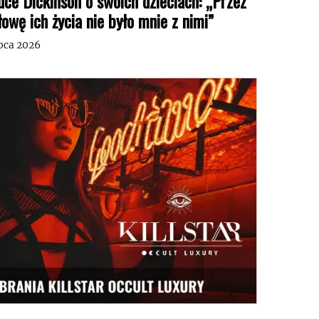
uce Dickinson o swoich dzieciach: „Przez
łowę ich życia nie było mnie z nimi”
ipca 2026