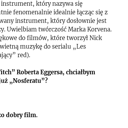
 instrument, który nazywa się
nie fenomenalnie idealnie łącząc się z
wany instrument, który dosłownie jest
y. Uwielbiam twórczość Marka Korvena.
iękowe do filmów, które tworzył Nick
świetną muzykę do serialu „Les
jący” red).
itch” Roberta Eggersa, chciałbym
 już „Nosferatu”?
o dobry film.