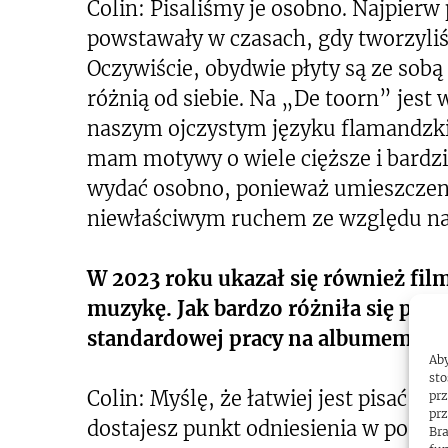
Colin: Pisaliśmy je osobno. Najpier
powstawały w czasach, gdy tworzyli
Oczywiście, obydwie płyty są ze sobą
różnią od siebie. Na „De toorn” jest 
naszym ojczystym języku flamandzk
mam motywy o wiele cięższe i bardzi
wydać osobno, ponieważ umieszczeni
niewłaściwym ruchem ze względu na 
W 2023 roku ukazał się również fi
muzykę. Jak bardzo różniła się pra
standardowej pracy na albumem?
Aby
sto
Colin: Myślę, że łatwiej jest pisać 
prz
prz
dostajesz punkt odniesienia w postac
Bra