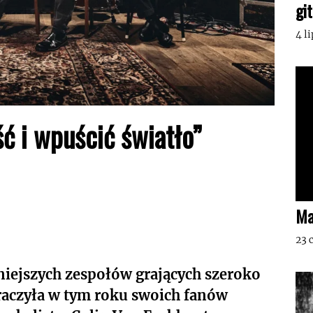
gi
4 l
ć i wpuścić światło”
Ma
23 
niejszych zespołów grających szeroko
raczyła w tym roku swoich fanów