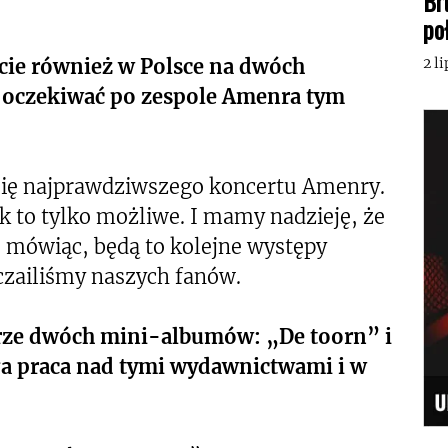
Br
po
cie również w Polsce na dwóch
2 l
ą oczekiwać po zespole Amenra tym
się najprawdziwszego koncertu Amenry.
k to tylko możliwe. I mamy nadzieję, że
mówiąc, będą to kolejne występy
zailiśmy naszych fanów.
erze dwóch mini-albumów: „De toorn” i
ła praca nad tymi wydawnictwami i w