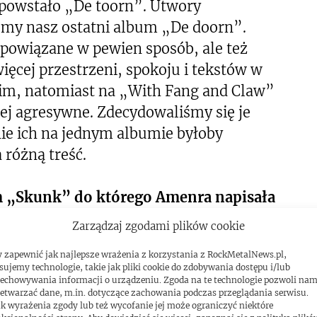
w powstało „De toorn”. Utwory
śmy nasz ostatni album „De doorn”.
 powiązane w pewien sposób, ale też
więcej przestrzeni, spokoju i tekstów w
im, natomiast na „With Fang and Claw”
ej agresywne. Zdecydowaliśmy się je
e ich na jednym albumie byłoby
różną treść.
lm „Skunk” do którego Amenra napisała
ca nad muzyką do filmu od
Zarządzaj zgodami plików cookie
 zapewnić jak najlepsze wrażenia z korzystania z RockMetalNews.pl,
sujemy technologie, takie jak pliki cookie do zdobywania dostępu i/lub
muzykę do filmu, ponieważ od razu
echowywania informacji o urządzeniu. Zgoda na te technologie pozwoli na
etwarzać dane, m.in. dotyczące zachowania podczas przeglądania serwisu.
i fabuły, obrazu. To wizualna pomoc,
k wyrażenia zgody lub też wycofanie jej może ograniczyć niektóre