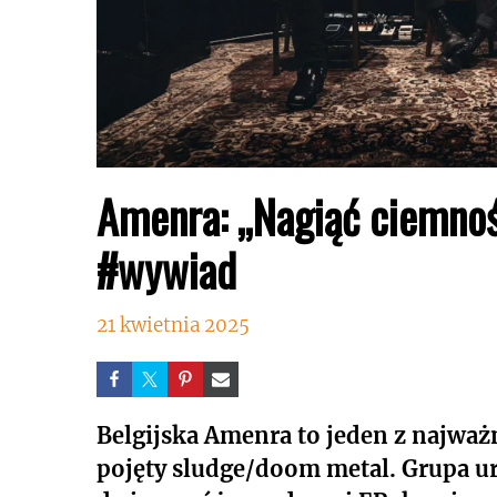
Amenra: „Nagiąć ciemnoś
#wywiad
21 kwietnia 2025
Belgijska Amenra to jeden z najważ
pojęty sludge/doom metal. Grupa u