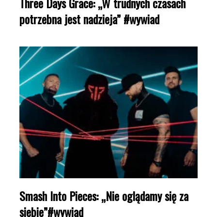
Three Days Grace: „W trudnych czasach
potrzebna jest nadzieja” #wywiad
Smash Into Pieces: „Nie oglądamy się za
siebie”#wywiad