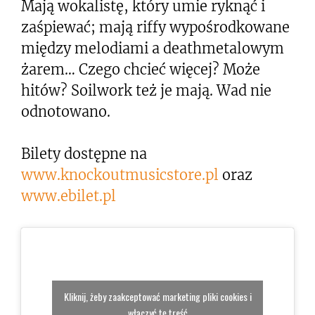
Mają wokalistę, który umie ryknąć i
zaśpiewać; mają riffy wypośrodkowane
między melodiami a deathmetalowym
żarem… Czego chcieć więcej? Może
hitów? Soilwork też je mają. Wad nie
odnotowano.
Bilety dostępne na
www.knockoutmusicstore.pl
oraz
www.ebilet.pl
Kliknij, żeby zaakceptować marketing pliki cookies i
włączyć tę treść