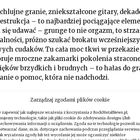
chlujne granie, zniekształcone gitary, dekad
estrukcja – to najbardziej pociągające elem
a się udawać – grunge to nie orgazm, to strza
alności, próżno szukać brokatu wcześniejsz
ych cudaków. Tu cała moc tkwi w przekazi
oruje mroczne zakamarki pokolenia stracone
ków brzydkich i brudnych – to hałas do gran
anie o pomoc, która nie nadchodzi.
eczy rodzą się w garażach i piwnicach – najb
Zarządzaj zgodami plików cookie
araczany wykluwają się tam, gdzie jest najm
 zapewnić jak najlepsze wrażenia z korzystania z RockMetalNews.pl,
ywa ze ścian jak łzy. I tam Was chciałem zapr
sujemy technologie, takie jak pliki cookie do zdobywania dostępu i/lub
zechowywania informacji o urządzeniu. Zgoda na te technologie pozwoli 
etwarzać dane, m.in. dotyczące zachowania podczas przeglądania serwisu
ów
k wyrażenia zgody lub też wycofanie jej może ograniczyć niektóre