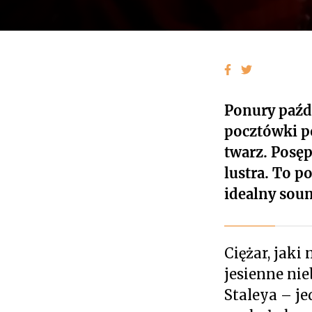
Ponury paźdz
pocztówki p
twarz. Posęp
lustra. To p
idealny soun
Ciężar, jaki 
jesienne nie
Staleya – je