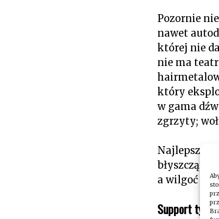
Pozornie nie
nawet autod
której nie d
nie ma teatr
hairmetalow
który ekspl
w gama dźwię
zgrzyty; woł
Najlepsze rz
błyszczące k
Aby
a wilgoć spł
sto
pr
prz
Support tytan
Bra