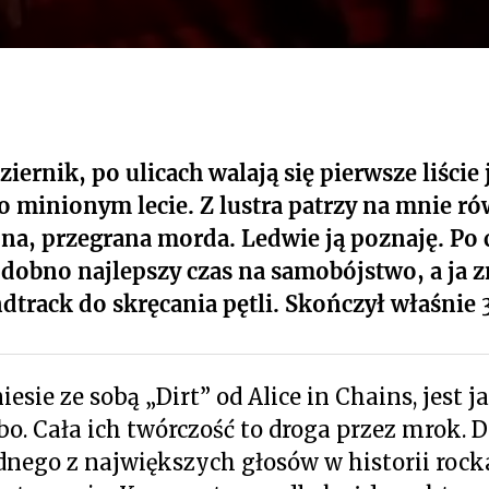
iernik, po ulicach walają się pierwsze liście
o minionym lecie. Z lustra patrzy na mnie r
na, przegrana morda. Ledwie ją poznaję. Po 
odobno najlepszy czas na samobójstwo, a ja 
dtrack do skręcania pętli. Skończył właśnie 3
niesie ze sobą „Dirt” od Alice in Chains, jest 
bo. Cała ich twórczość to droga przez mrok. 
dnego z największych głosów w historii rock