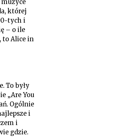
w muzyce
a, której
0-tych i
ę – o ile
to Alice in
e. To były
ie „Are You
ań. Ogólnie
ajlepsze i
czem i
wie gdzie.