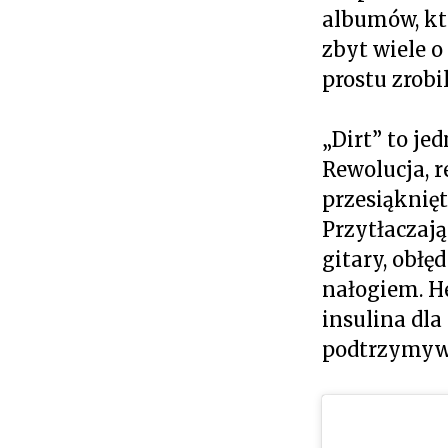
albumów, kt
zbyt wiele 
prostu zrobi
„Dirt” to j
Rewolucja, r
przesiąknięt
Przytłaczają
gitary, obł
nałogiem. He
insulina dla
podtrzymywa