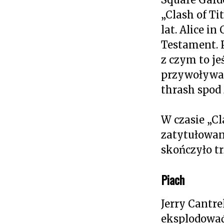
„Clash of T
lat. Alice i
Testament. P
z czym to jeś
przywoływać 
thrash spod
W czasie „C
zatytułowan
skończyło tr
Piach
Jerry Cantrel
eksplodować