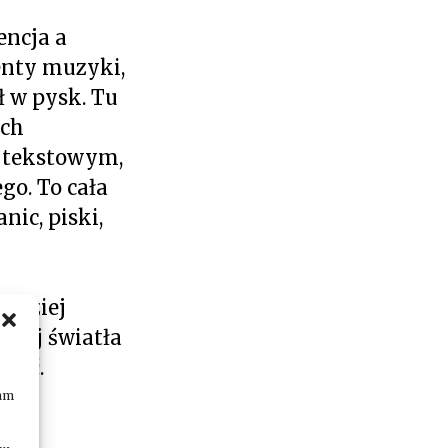
encja a
enty muzyki,
ł w pysk. Tu
ych
e tekstowym,
go. To cała
ic, piski,
ardziej
niej światła
osić.
nam
.