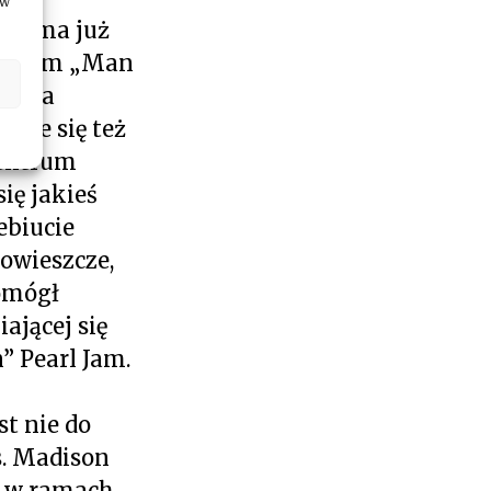
ów
ins ma już
ultowym „Man
rdena
duje się też
pektrum
ię jakieś
ebiucie
łowieszcze,
omógł
ającej się
” Pearl Jam.
st nie do
s. Madison
a w ramach