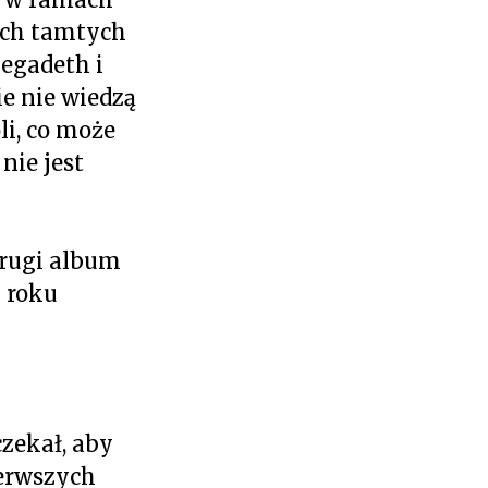
ych tamtych
Megadeth i
e nie wiedzą
oli, co może
nie jest
drugi album
 roku
czekał, aby
ierwszych