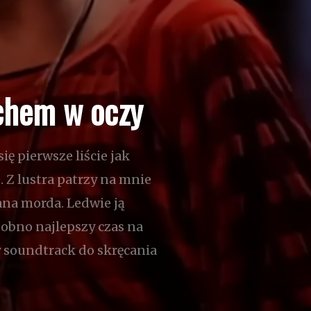
achem w oczy
ię pierwsze liście jak
 Z lustra patrzy na mnie
ana morda. Ledwie ją
odobno najlepszy czas na
y soundtrack do skręcania