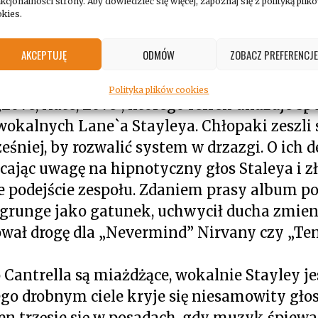
kcjonalności strony. Aby dowiedzieć się więcej, zapoznaj się z polityką plik
kies.
 na moment do początku lat 90. Alice in Cha
ncie dobrze przyjęty debiut „Facelift” z k
AKCEPTUJĘ
ODMÓW
ZOBACZ PREFERENCJE
, utworem, który zdaniem producenta Dave Je
wiat do brzmienia grunge`u. Na krążku znaj
Polityka plików cookies
Love, Hate, Love”, którego refren ukazuje s
okalnych Lane`a Stayleya. Chłopaki zeszli s
eśniej, by rozwalić system w drzazgi. O ich d
cając uwagę na hipnotyczny głos Staleya i z
e podejście zespołu. Zdaniem prasy album p
grunge jako gatunek, uchwycił ducha zmieni
ował drogę dla „Nevermind” Nirvany czy „Ten
o Cantrella są miażdżące, wokalnie Stayley je
ego drobnym ciele kryje się niesamowity gło
en trzęsie się w posadach, gdy muzyk śpiew