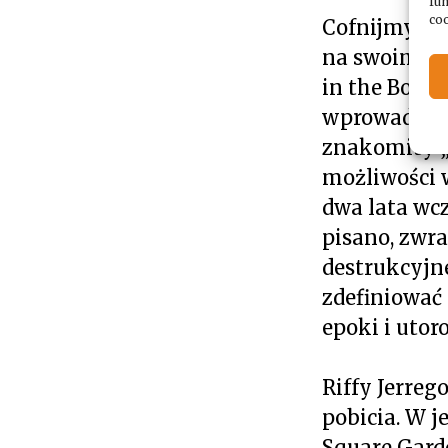
fun
coo
Cofnijmy się
na swoim ko
in the Box”
wprowadził ś
znakomity „
możliwości w
dwa lata wcz
pisano, zwra
destrukcyjn
zdefiniować 
epoki i utor
Riffy Jerreg
pobicia. W j
Square Gard