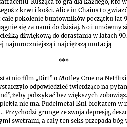
atraceniu. Kusząca to gra dla każdego, kto 
egoś z krwi i kości. Alice in Chains to gwiazd
ł całe pokolenie buntowników początku lat 9
ciągnie się za nami do dzisiaj. No i umówmy si
cieżką dźwiękową do dorastania w latach 90., 
ej najmroczniejszą i najcięższą mutacją.
***
tatnio film „Dirt” o Motley Crue na Netflixi
ystarczyło odpowiedzieć twierdząco na pytan
nd”, żeby pobzykać bez większych zobowiąz
 piekła nie ma. Pudelmetal lśni brokatem w n
… Przychodzi grunge ze swoja depresją, desz
mi swetrami, a cały ten seks przepada bóg 