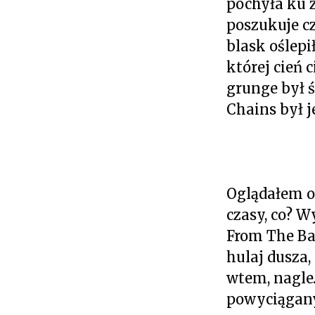
pochyła ku z
poszukuje cz
blask oślepi
której cień 
grunge był ś
Chains był j
Oglądałem os
czasy, co? W
From The Ba
hulaj dusza,
wtem, nagle
powyciągany