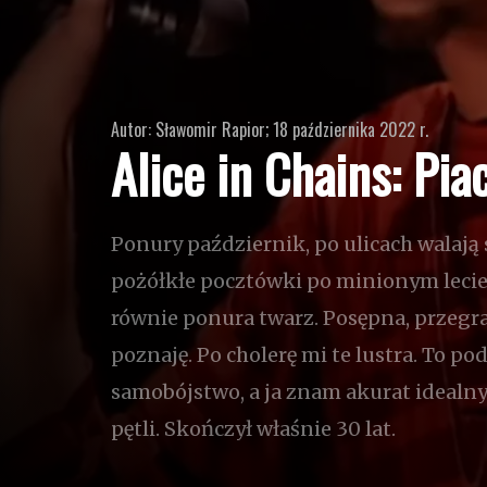
Autor: Sławomir Rapior; 18 października 2022 r.
Alice in Chains: Pi
Ponury październik, po ulicach walają s
pożółkłe pocztówki po minionym lecie.
równie ponura twarz. Posępna, przegr
poznaję. Po cholerę mi te lustra. To p
samobójstwo, a ja znam akurat idealn
pętli. Skończył właśnie 30 lat.