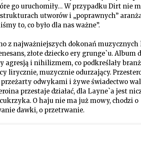
óre go uruchomiły… W przypadku Dirt nie m
o strukturach utworów i „poprawnych” aranża
liśmy to, co było dla nas ważne”.
edno z najważniejszych dokonań muzycznych l
enesans, złote dziecko ery grunge`u. Album 
y agresją i nihilizmem, co podkreślały bran
cy lirycznie, muzycznie odurzający. Przeste
ęd przeżarty odwykami i żywe świadectwo wal
roina przestaje działać, dla Layne`a jest ni
 cukrzyka. O haju nie ma już mowy, chodzi o
nie dawki, o przetrwanie.