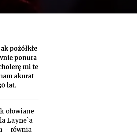
 jak pożółkłe
ównie ponura
cholerę mi te
znam akurat
0 lat.
jak ołowiane
Dla Layne`a
a – równia