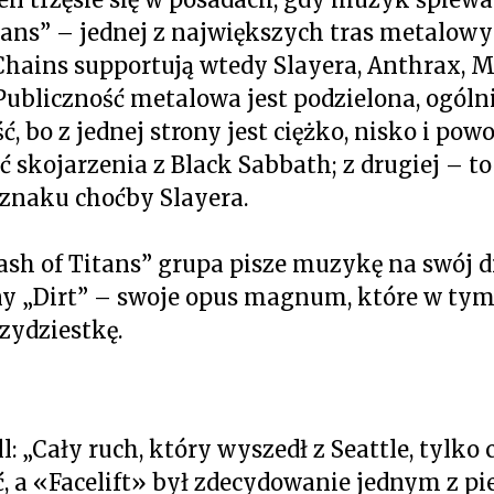
itans” – jednej z największych tras metalow
n Chains supportują wtedy Slayera, Anthrax, 
ubliczność metalowa jest podzielona, ogólni
ć, bo z jednej strony jest ciężko, nisko i pow
skojarzenia z Black Sabbath; z drugiej – to 
 znaku choćby Slayera.
lash of Titans” grupa pisze muzykę na swój 
y „Dirt” – swoje opus magnum, które w tym
zydziestkę.
l: „Cały ruch, który wyszedł z Seattle, tylko 
, a «Facelift» był zdecydowanie jednym z p