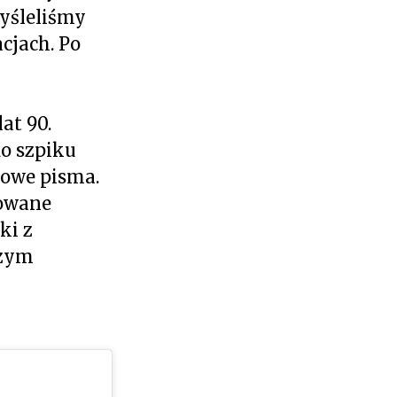
yśleliśmy
cjach. Po
at 90.
do szpiku
żowe pisma.
rowane
ki z
czym