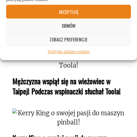
AKCEPTUJĘ
Gary Holt: biografia gitarzysty dostępna w
Polsce!
ODMÓW
ZOBACZ PREFERENCJE
Polityka plików cookies
Mężczyzna wspiął się na wieżowiec w
Taipej! Podczas wspinaczki słuchał Toola!