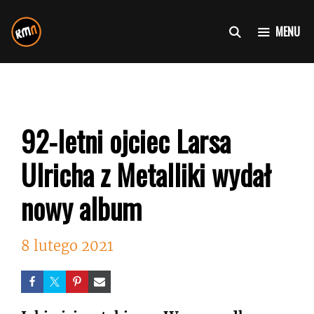
Przejdź
do
MENU
treści
92-letni ojciec Larsa
Ulricha z Metalliki wydał
nowy album
8 lutego 2021