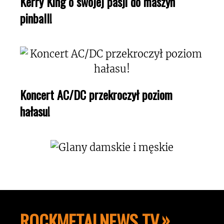
Kerry King o swojej pasji do maszyn
pinball!
Koncert AC/DC przekroczył poziom
hałasu!
ROCKMETALNEWS TV