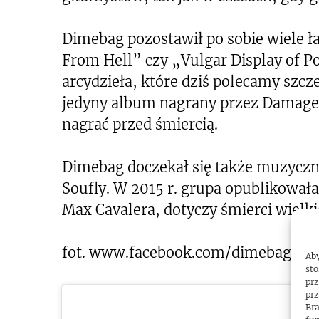
Dimebag pozostawił po sobie wiele 
From Hell” czy „Vulgar Display of 
arcydzieła, które dziś polecamy szc
jedyny album nagrany przez Damagepl
nagrać przed śmiercią.
Dimebag doczekał się także muzyczn
Soufly. W 2015 r. grupa opublikował
Max Cavalera, dotyczy śmierci wielki
fot. www.facebook.com/dimebagdarr
Aby
sto
prz
prz
Bra