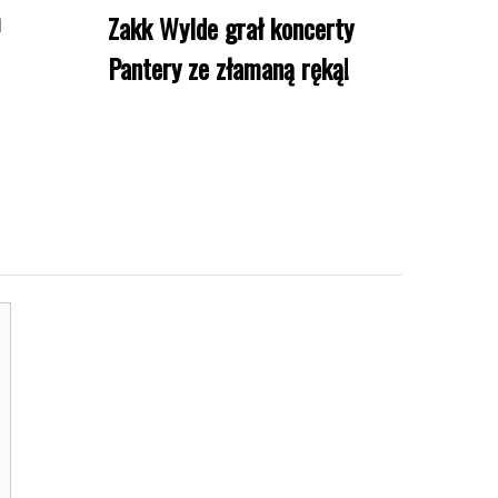
m
Zakk Wylde grał koncerty
Pantery ze złamaną ręką!