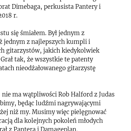
brat Dimebaga, perkusista Pantery i
018 r.
stu się śmiałem. Był jednym z
eż jednym z najlepszych kumpli i
 gitarzystów, jakich kiedykolwiek
 Grał tak, że wszystkie te patenty
latach nieodżałowanego gitarzystę
 nie ma wątpliwości Rob Halford z Judas
 robimy, będąc ludźmi nagrywającymi
żej niż my. Musimy więc pielęgnować
iracją dla kolejnych pokoleń młodych
grał z Panterą i Damageplan.