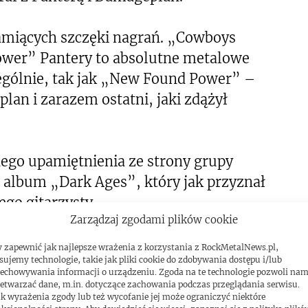
łamiących szczęki nagrań. „Cowboys
Power” Pantery to absolutne metalowe
zególnie, tak jak „New Found Power” –
an i zarazem ostatni, jaki zdążył
ego upamiętnienia ze strony grupy
a album „Dark Ages”, który jak przyznał
ego gitarzysty.
Zarządzaj zgodami plików cookie
ell
 zapewnić jak najlepsze wrażenia z korzystania z RockMetalNews.pl,
sujemy technologie, takie jak pliki cookie do zdobywania dostępu i/lub
echowywania informacji o urządzeniu. Zgoda na te technologie pozwoli na
etwarzać dane, m.in. dotyczące zachowania podczas przeglądania serwisu.
k wyrażenia zgody lub też wycofanie jej może ograniczyć niektóre