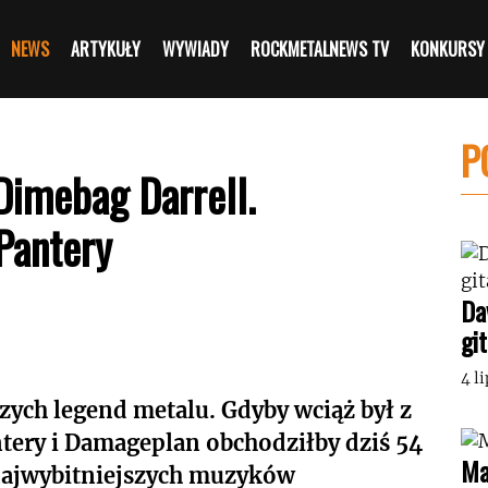
NEWS
ARTYKUŁY
WYWIADY
ROCKMETALNEWS TV
KONKURSY
P
 Dimebag Darrell.
Pantery
Da
gi
4 l
zych legend metalu. Gdyby wciąż był z
tery i Damageplan obchodziłby dziś 54
Ma
najwybitniejszych muzyków