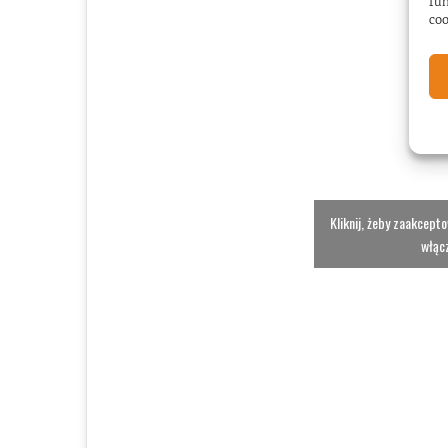
fun
coo
Kliknij, żeby zaakcept
włącz