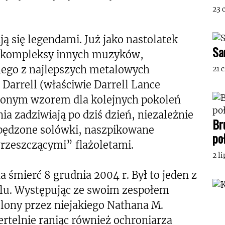
23 
ają się legendami. Już jako nastolatek
Sa
w kompleksy innych muzyków,
nego z najlepszych metalowych
21 
Darrell (właściwie Darrell Lance
nionym wzorem dla kolejnych pokoleń
a zadziwiają po dziś dzień, niezależnie
Br
ozpędzone solówki, naszpikowane
po
zeszczącymi” flażoletami.
2 l
 śmierć 8 grudnia 2004 r. Był to jeden z
alu. Występując ze swoim zespołem
lony przez niejakiego Nathana M.
ertelnie raniąc również ochroniarza