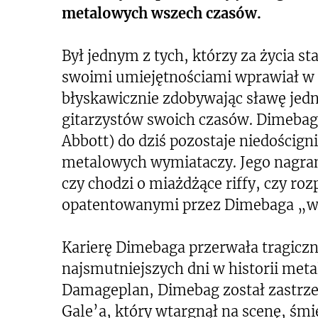
metalowych wszech czasów.
Był jednym z tych, którzy za życia st
swoimi umiejętnościami wprawiał 
błyskawicznie zdobywając sławę jed
gitarzystów swoich czasów. Dimebag 
Abbott) do dziś pozostaje niedościg
metalowych wymiataczy. Jego nagrani
czy chodzi o miażdżące riffy, czy r
opatentowanymi przez Dimebaga „wr
Karierę Dimebaga przerwała tragiczna
najsmutniejszych dni w historii met
Damageplan, Dimebag został zastrze
Gale’a, który wtargnął na scenę, śmi