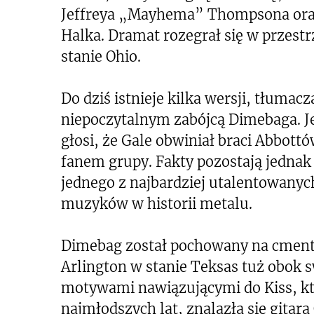
Jeffreya „Mayhema” Thompsona oraz
Halka. Dramat rozegrał się w przest
stanie Ohio.
Do dziś istnieje kilka wersji, tłuma
niepoczytalnym zabójcą Dimebaga. J
głosi, że Gale obwiniał braci Abbott
fanem grupy. Fakty pozostają jednak t
jednego z najbardziej utalentowanyc
muzyków w historii metalu.
Dimebag został pochowany na cmen
Arlington w stanie Teksas tuż obok 
motywami nawiązującymi do Kiss, k
najmłodszych lat, znalazła się gita