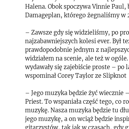
Halena. Obok spoczywa Vinnie Paul, 
Damageplan, którego żegnaliśmy w 2
– Zawsze gdy się widzieliśmy, po pro
najzabawniejszych kolesi ever. Był t
prawdopodobnie jednym z najlepszych
widziałem na scenie, ale też w ogóle.
wydawały się zajebiście proste – po 
wspominał Corey Taylor ze Slipknot
– Jego muzyka będzie żyć wiecznie –
Priest. To wspaniała część tego, co
muzykę. Nasza muzyka będzie tu dłu
jego muzykę, a on wciąż będzie insp
gitarzystów, tak jak w czasach, gdy 