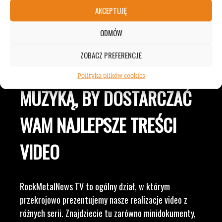
JESTEŚMY BLISKO
AKCEPTUJĘ
ODMÓW
ZESPOŁÓW, KONCERTÓW I
ZOBACZ PREFERENCJE
LUDZI ZWIĄZANYCH Z
Polityka plików cookies
MUZYKĄ, BY DOSTARCZAĆ
WAM NAJLEPSZE TREŚCI
VIDEO
RockMetalNews TV to ogólny dział, w którym
przekrojowo prezentujemy nasze realizacje video z
różnych serii. Znajdziecie tu zarówno minidokumenty,