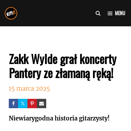
Przejdź
do
MENU
treści
Zakk Wylde grał koncerty
Pantery ze złamaną ręką!
15 marca 2025
Niewiarygodna historia gitarzysty!