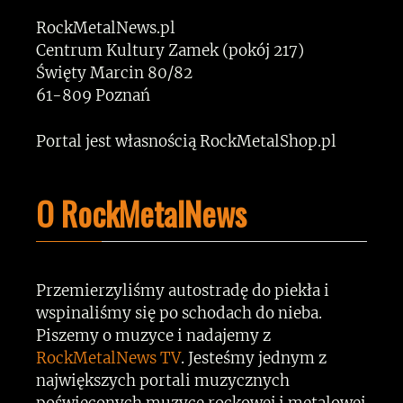
RockMetalNews.pl
Centrum Kultury Zamek (pokój 217)
Święty Marcin 80/82
61-809 Poznań
Portal jest własnością RockMetalShop.pl
O RockMetalNews
Przemierzyliśmy autostradę do piekła i
wspinaliśmy się po schodach do nieba.
Piszemy o muzyce i nadajemy z
RockMetalNews TV
. Jesteśmy jednym z
największych portali muzycznych
poświęconych muzyce rockowej i metalowej