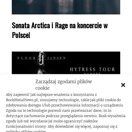
Sonata Arctica i Rage na koncercie w
Polsce!
Zarządzaj zgodami plików
cookie
Aby zapewnić jak najlepsze wrażenia z korzystania z
RockMetalNews.pl, stosujemy technologie, takie jak pliki cookie do
zdobywania dostępu i/lub przechowywania informacji o urządzeniu.
Zgoda na te technologie pozwoli nam przetwarzać dane, m.in.
dotyczące zachowania podczas przeglądania serwisu. Brak wyrażenia
Floor Jansen w Polsce!
zgody lub też wycofanie jej może ograniczyć niektóre
funkcjonalności strony. Aby dowiedzieć się więcej, zapoznaj się z
polityką plików cookies.