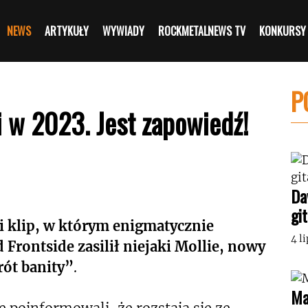
NEWS
ARTYKUŁY
WYWIADY
ROCKMETALNEWS TV
KONKURSY
P
 w 2023. Jest zapowiedź!
Da
gi
i klip, w którym enigmatycznie
4 l
 Frontside zasilił niejaki Mollie, nowy
rót banity”
.
Ma