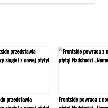
ide przedstawia
Frontside powraca z n
zy singiel z nowej płyty!
płytą! Nadchodzi „Neme