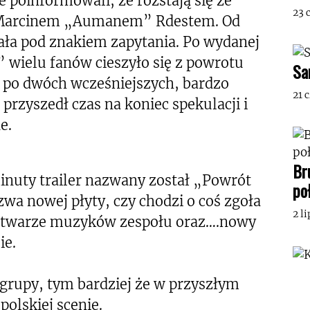
 poinformowali, że rozstają się ze
23 
 Marcinem „Aumanem” Rdestem. Od
ała pod znakiem zapytania. Po wydanej
 wielu fanów cieszyło się z powrotu
Sa
y po dwóch wcześniejszych, bardzo
21 
rzyszedł czas na koniec spekulacji i
e.
Br
minuty trailer nazwany został „Powrót
po
zwa nowej płyty, czy chodzi o coś zgoła
2 l
ne twarze muzyków zespołu oraz….nowy
ie.
rupy, tym bardziej że w przyszłym
polskiej scenie.