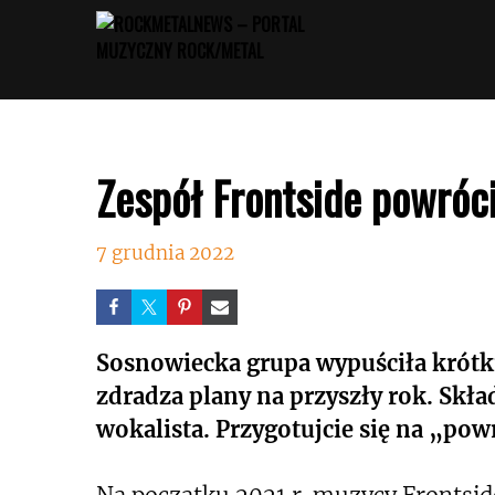
Przejdź
do
treści
Zespół Frontside powróci
7 grudnia 2022
Sosnowiecka grupa wypuściła krótk
zdradza plany na przyszły rok. Skład
wokalista. Przygotujcie się na „pow