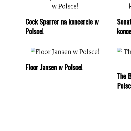
Cock Sparrer na koncercie w
Sonat
Polsce!
konce
Floor Jansen w Polsce!
The B
Polsc