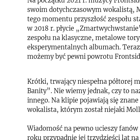
Na początku 2021 r. muzycy Frontside
swoim dotychczasowym wokalistą,
tego momentu przyszłość zespołu st
w 2018 r. płycie „Zmartwychwstanie”
zespołu na klasyczne, metalowe tor
eksperymentalnych albumach. Teraz p
możemy być pewni powrotu Frontsid
Krótki, trwający niespełna półtorej 
Banity”. Nie wiemy jednak, czy to na
innego. Na klipie pojawiają się zna
wokalista, którym został niejaki Moll
Wiadomość na pewno ucieszy fanów g
roku przypadnie jej trzydzieści lat na 