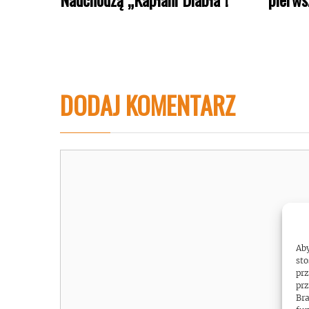
DODAJ KOMENTARZ
Komentarz
Aby
sto
prz
prz
Bra