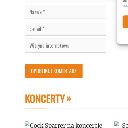
fun
coo
Nazwa
E-
mail
Witryna
internetowa
KONCERTY