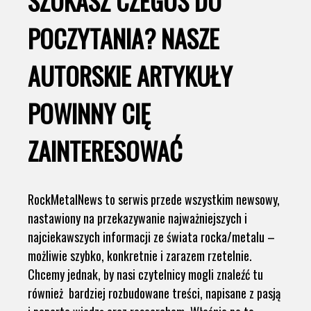
SZUKASZ CZEGOŚ DO
POCZYTANIA? NASZE
AUTORSKIE ARTYKUŁY
POWINNY CIĘ
ZAINTERESOWAĆ
RockMetalNews to serwis przede wszystkim newsowy,
nastawiony na przekazywanie najważniejszych i
najciekawszych informacji ze świata rocka/metalu –
możliwie szybko, konkretnie i zarazem rzetelnie.
Chcemy jednak, by nasi czytelnicy mogli znaleźć tu
również bardziej rozbudowane treści, napisane z pasją