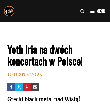
Przejdź
do
MENU
treści
Yoth Iria na dwóch
koncertach w Polsce!
10 marca 2025
Grecki black metal nad Wisłą!