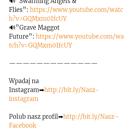
🔊”Swarming Angels &
Flies”:
https://www.youtube.com/watc
h?v=GQMxm0IfcUY
🔊”Grave Maggot
Future”:
https://www.youtube.com/wa
tch?v=GQMxm0IfcUY
—————————————
Wpadaj na
Instagram➡
http://bit.ly/Nasz-
instagram
Polub nasz profil➡
http://bit.ly/Nasz–
Facebook