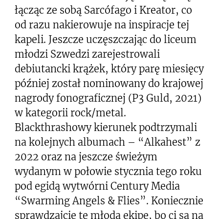
łącząc ze sobą Sarcófago i Kreator, co
od razu nakierowuje na inspiracje tej
kapeli. Jeszcze uczęszczając do liceum
młodzi Szwedzi zarejestrowali
debiutancki krążek, który parę miesięcy
później został nominowany do krajowej
nagrody fonograficznej (P3 Guld, 2021)
w kategorii rock/metal.
Blackthrashowy kierunek podtrzymali
na kolejnych albumach – “Alkahest” z
2022 oraz na jeszcze świeżym
wydanym w połowie stycznia tego roku
pod egidą wytwórni Century Media
“Swarming Angels & Flies”. Koniecznie
sprawdzajcie tę młodą ekipę, bo ci są na