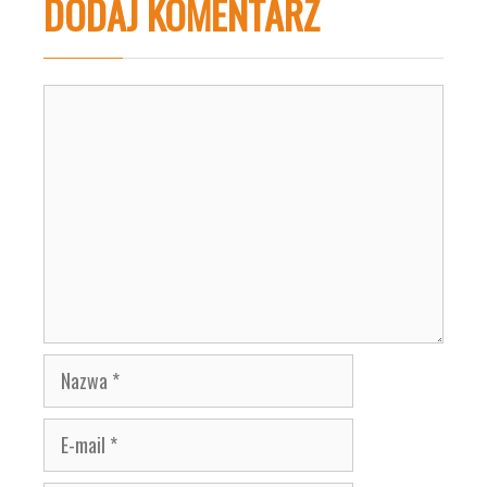
DODAJ KOMENTARZ
Komentarz
Nazwa
E-
mail