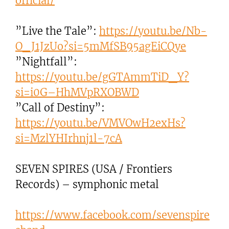
official/
”Live the Tale”:
https://youtu.be/Nb-
O_J1JzUo?si=5mMfSB95agEiCQye
”Nightfall”:
https://youtu.be/gGTAmmTiD_Y?
si=i0G–HhMVpRXOBWD
”Call of Destiny”:
https://youtu.be/VMVOwH2exHs?
si=MzlYHIrhnj1l-7cA
SEVEN SPIRES (USA / Frontiers
Records) – symphonic metal
https://www.facebook.com/sevenspire