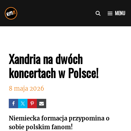
Przejdź
do
MENU
treści
Xandria na dwóch
koncertach w Polsce!
8 maja 2026
Niemiecka formacja przypomina o
sobie polskim fanom!