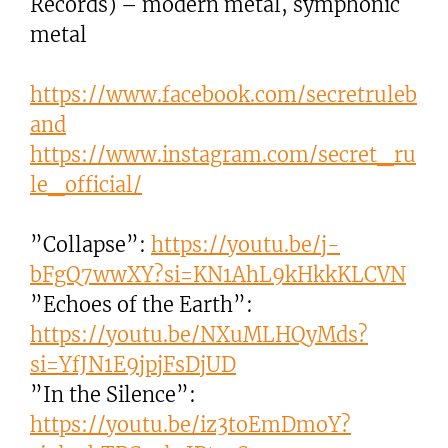
Records) – modern metal, symphonic
metal
https://www.facebook.com/secretruleb
and
https://www.instagram.com/secret_ru
le_official/
”Collapse”:
https://youtu.be/j-
bFgQ7wwXY?si=KN1AhL9kHkkKLCVN
”Echoes of the Earth”:
https://youtu.be/NXuMLHQyMds?
si=YfJN1E9jpjFsDjUD
”In the Silence”:
https://youtu.be/iz3toEmDmoY?