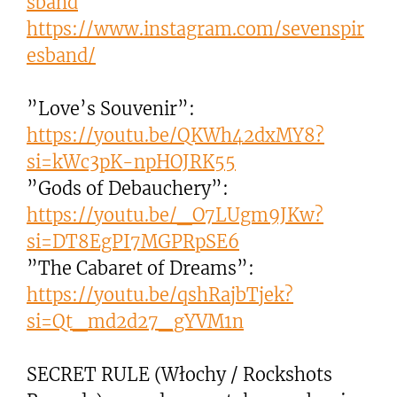
sband
https://www.instagram.com/sevenspir
esband/
”Love’s Souvenir”:
https://youtu.be/QKWh42dxMY8?
si=kWc3pK-npHOJRK55
”Gods of Debauchery”:
https://youtu.be/_O7LUgm9JKw?
si=DT8EgPI7MGPRpSE6
”The Cabaret of Dreams”:
https://youtu.be/qshRajbTjek?
si=Qt_md2d27_gYVM1n
SECRET RULE (Włochy / Rockshots